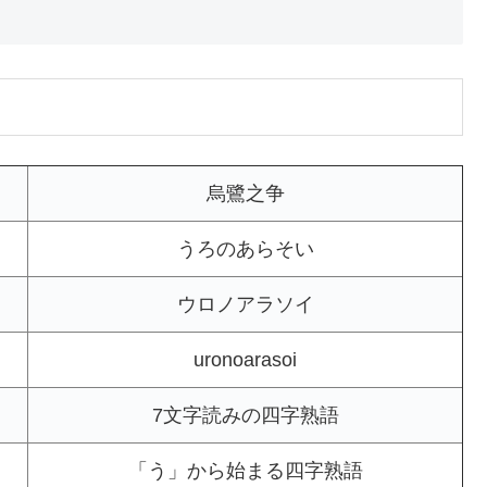
烏鷺之争
うろのあらそい
ウロノアラソイ
uronoarasoi
7文字読みの四字熟語
「う」から始まる四字熟語