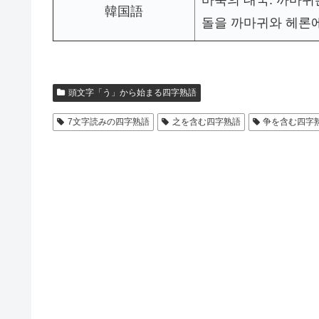
바둑의 대국. 까마귀
韓国語
돌을 까마귀와 헤론에
頭文字「う」から始まる四字熟語
7文字読みの四字熟語
之を含む四字熟語
争を含む四字