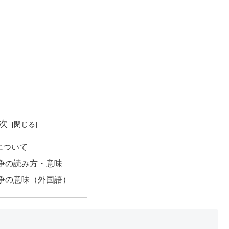
次
について
争の読み方・意味
争の意味（外国語）