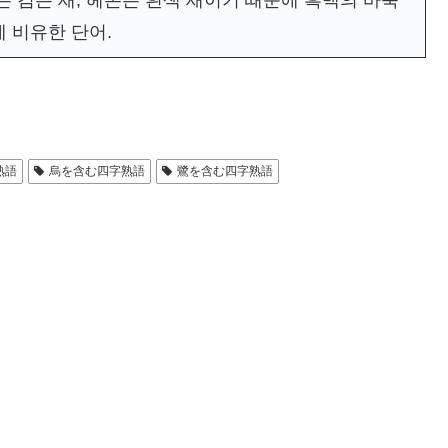
는 검은 새, 헤론은 흰색 새이기 때문에 흑백의 바둑
 비유한 단어.
熟語
烏を含む四字熟語
鷺を含む四字熟語