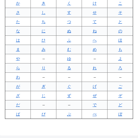
か
き
く
け
こ
さ
し
す
せ
そ
た
ち
つ
て
と
な
に
ぬ
ね
の
は
ひ
ふ
へ
ほ
ま
み
む
め
も
や
–
ゆ
–
よ
ら
り
る
れ
ろ
わ
–
–
–
–
が
ぎ
ぐ
げ
ご
ざ
じ
ず
ぜ
ぞ
だ
–
–
で
ど
ば
び
ぶ
べ
ぼ