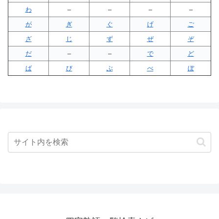
わ
–
–
–
–
が
ぎ
ぐ
げ
ご
ざ
じ
ず
ぜ
ぞ
だ
–
–
で
ど
ば
び
ぶ
べ
ぼ