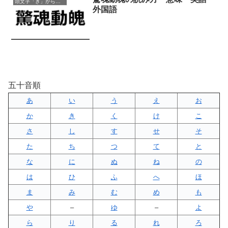
頭文字「き」から始まる四字熟語
外国語
五十音順
あ
い
う
え
お
か
き
く
け
こ
さ
し
す
せ
そ
た
ち
つ
て
と
な
に
ぬ
ね
の
は
ひ
ふ
へ
ほ
ま
み
む
め
も
や
–
ゆ
–
よ
ら
り
る
れ
ろ