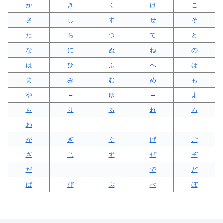
か
き
く
け
こ
さ
し
す
せ
そ
た
ち
つ
て
と
な
に
ぬ
ね
の
は
ひ
ふ
へ
ほ
ま
み
む
め
も
や
–
ゆ
–
よ
ら
り
る
れ
ろ
わ
–
–
–
–
が
ぎ
ぐ
げ
ご
ざ
じ
ず
ぜ
ぞ
だ
–
–
で
ど
ば
び
ぶ
べ
ぼ