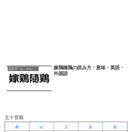
嫁鶏隨鶏の読み方・意味・英語・
頭文字「か」から始まる四字熟語
外国語
五十音順
あ
い
う
え
お