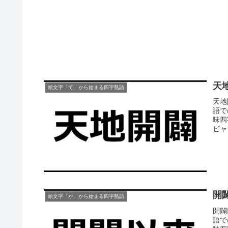
天
頭文字「て」から始まる四字熟語
天地
語で
味四
ビャク
開
頭文字「か」から始まる四字熟語
開闢
語で