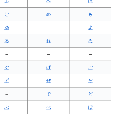
ふ
へ
ほ
む
め
も
ゆ
–
よ
る
れ
ろ
–
–
–
ぐ
げ
ご
ず
ぜ
ぞ
–
で
ど
ぶ
べ
ぼ