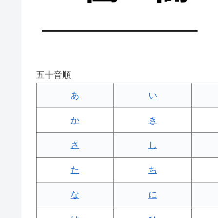
五十音順
あ
い
か
き
さ
し
た
ち
な
に