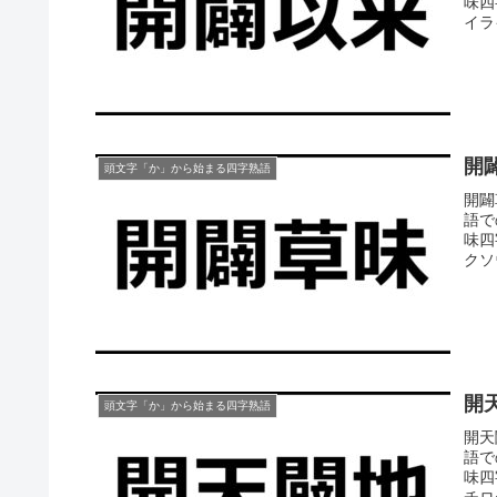
味四
イラ
開
頭文字「か」から始まる四字熟語
開闢
語で
味四
クソ
開
頭文字「か」から始まる四字熟語
開天
語で
味四
チロー