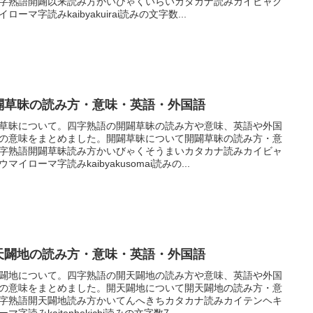
字熟語開闢以来読み方かいびゃくいらいカタカナ読みカイビャク
イローマ字読みkaibyakuirai読みの文字数...
闢草昧の読み方・意味・英語・外国語
草昧について。四字熟語の開闢草昧の読み方や意味、英語や外国
の意味をまとめました。開闢草昧について開闢草昧の読み方・意
字熟語開闢草昧読み方かいびゃくそうまいカタカナ読みカイビャ
ウマイローマ字読みkaibyakusomai読みの...
天闢地の読み方・意味・英語・外国語
闢地について。四字熟語の開天闢地の読み方や意味、英語や外国
の意味をまとめました。開天闢地について開天闢地の読み方・意
字熟語開天闢地読み方かいてんへきちカタカナ読みカイテンヘキ
マ字読みkaitenhekichi読みの文字数7...