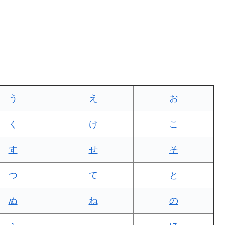
う
え
お
く
け
こ
す
せ
そ
つ
て
と
ぬ
ね
の