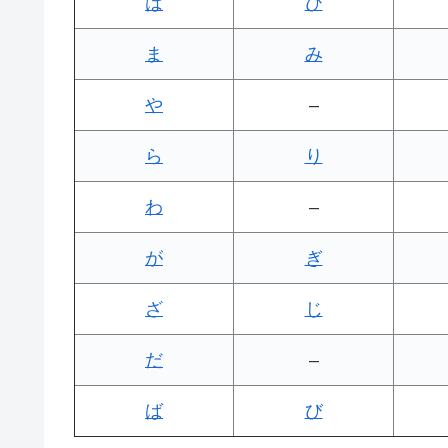
は
ひ
ま
み
や
–
ら
り
わ
–
が
ぎ
ざ
じ
だ
–
ば
び