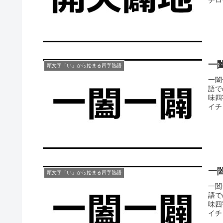
一
頭文字「い」から始まる四字熟語
一闔
語で
味四
イチビ
一
頭文字「い」から始まる四字熟語
一闔
語で
味四
イチビ