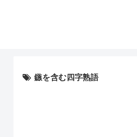
鏃を含む四字熟語