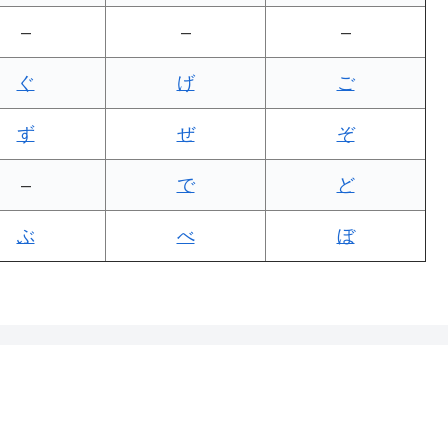
–
–
–
ぐ
げ
ご
ず
ぜ
ぞ
–
で
ど
ぶ
べ
ぼ