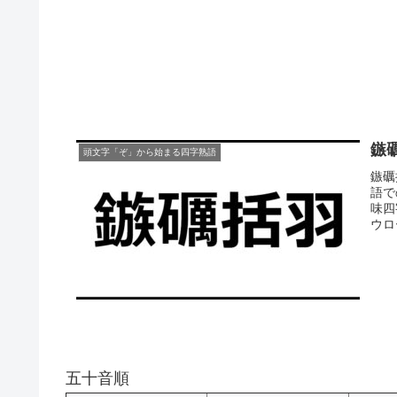
鏃
頭文字「ぞ」から始まる四字熟語
鏃礪
語で
味四
ウロ
五十音順