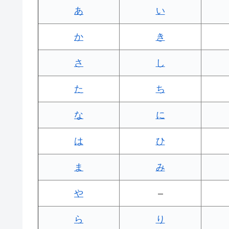
あ
い
か
き
さ
し
た
ち
な
に
は
ひ
ま
み
や
–
ら
り