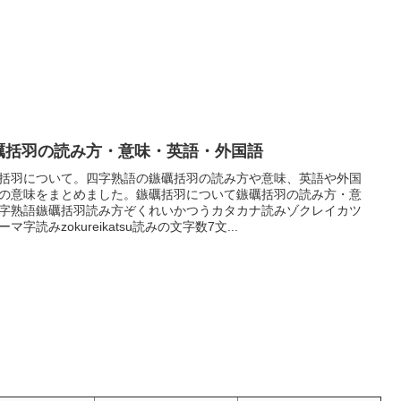
礪括羽の読み方・意味・英語・外国語
括羽について。四字熟語の鏃礪括羽の読み方や意味、英語や外国
の意味をまとめました。鏃礪括羽について鏃礪括羽の読み方・意
字熟語鏃礪括羽読み方ぞくれいかつうカタカナ読みゾクレイカツ
ーマ字読みzokureikatsu読みの文字数7文...