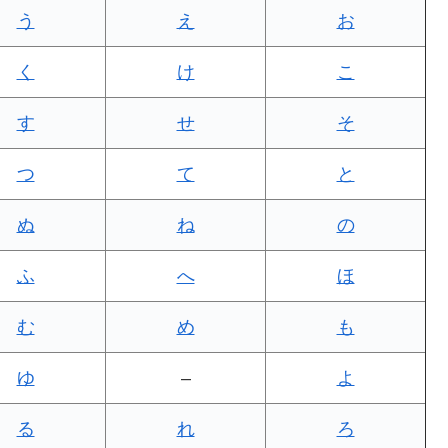
う
え
お
く
け
こ
す
せ
そ
つ
て
と
ぬ
ね
の
ふ
へ
ほ
む
め
も
ゆ
–
よ
る
れ
ろ