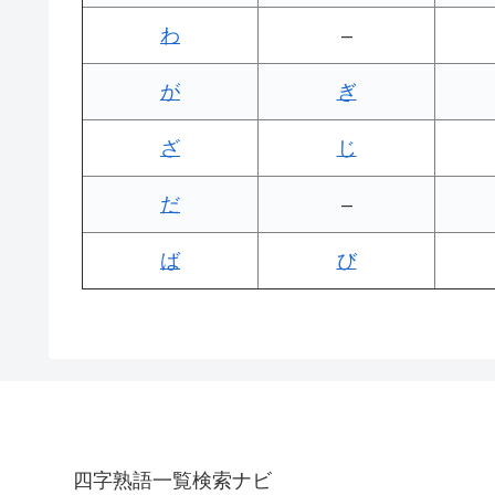
わ
–
が
ぎ
ざ
じ
だ
–
ば
び
四字熟語一覧検索ナビ