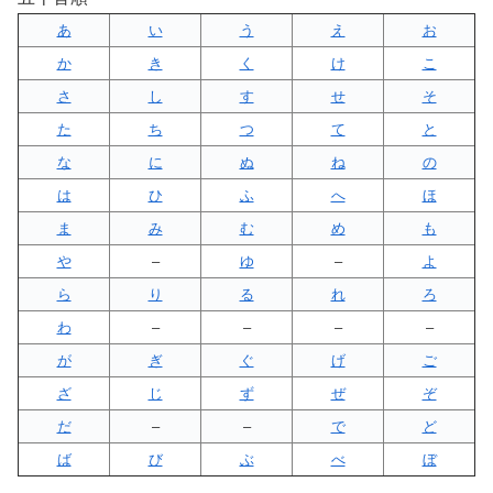
あ
い
う
え
お
か
き
く
け
こ
さ
し
す
せ
そ
た
ち
つ
て
と
な
に
ぬ
ね
の
は
ひ
ふ
へ
ほ
ま
み
む
め
も
や
–
ゆ
–
よ
ら
り
る
れ
ろ
わ
–
–
–
–
が
ぎ
ぐ
げ
ご
ざ
じ
ず
ぜ
ぞ
だ
–
–
で
ど
ば
び
ぶ
べ
ぼ