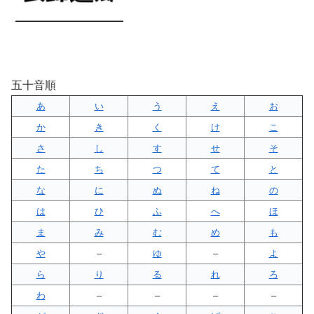
五十音順
あ
い
う
え
お
か
き
く
け
こ
さ
し
す
せ
そ
た
ち
つ
て
と
な
に
ぬ
ね
の
は
ひ
ふ
へ
ほ
ま
み
む
め
も
や
–
ゆ
–
よ
ら
り
る
れ
ろ
わ
–
–
–
–