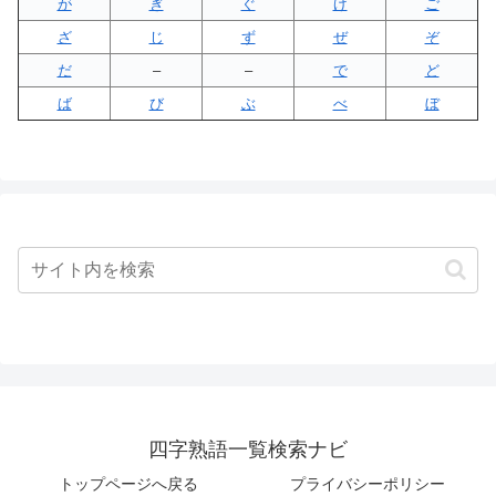
が
ぎ
ぐ
げ
ご
ざ
じ
ず
ぜ
ぞ
だ
–
–
で
ど
ば
び
ぶ
べ
ぼ
四字熟語一覧検索ナビ
トップページへ戻る
プライバシーポリシー