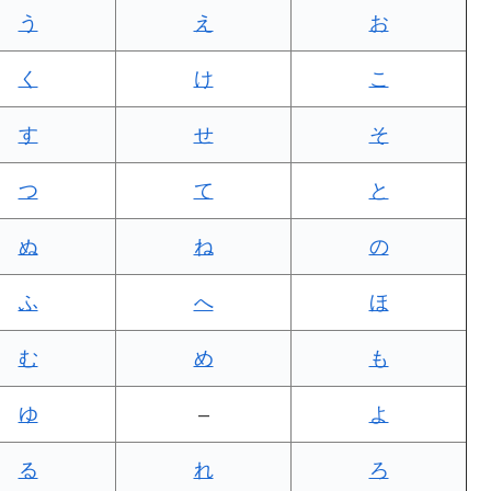
う
え
お
く
け
こ
す
せ
そ
つ
て
と
ぬ
ね
の
ふ
へ
ほ
む
め
も
ゆ
–
よ
る
れ
ろ