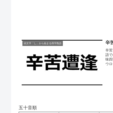
辛
頭文字「し」から始まる四字熟語
辛苦
語で
味四
ウロ
五十音順