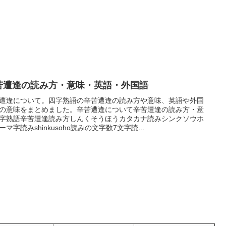
苦遭逢の読み方・意味・英語・外国語
遭逢について。四字熟語の辛苦遭逢の読み方や意味、英語や外国
の意味をまとめました。辛苦遭逢について辛苦遭逢の読み方・意
字熟語辛苦遭逢読み方しんくそうほうカタカナ読みシンクソウホ
ーマ字読みshinkusoho読みの文字数7文字読...