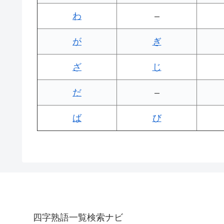
わ
–
が
ぎ
ざ
じ
だ
–
ば
び
四字熟語一覧検索ナビ