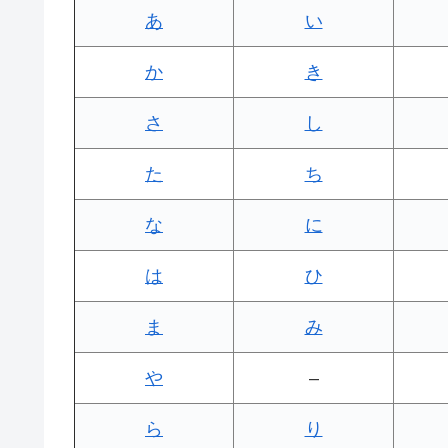
あ
い
か
き
さ
し
た
ち
な
に
は
ひ
ま
み
や
–
ら
り