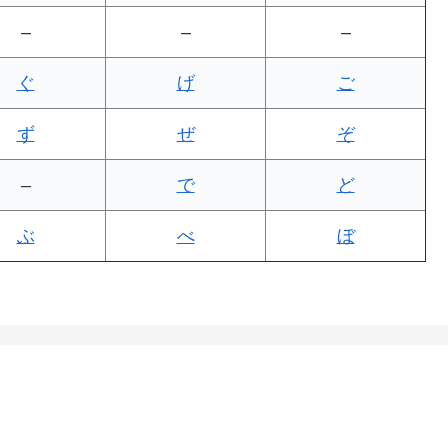
–
–
–
ぐ
げ
ご
ず
ぜ
ぞ
–
で
ど
ぶ
べ
ぼ