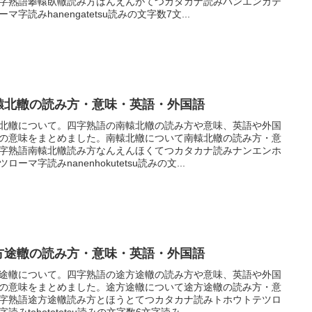
字熟語攀轅臥轍読み方はんえんがてつカタカナ読みハンエンガテ
ーマ字読みhanengatetsu読みの文字数7文...
轅北轍の読み方・意味・英語・外国語
北轍について。四字熟語の南轅北轍の読み方や意味、英語や外国
の意味をまとめました。南轅北轍について南轅北轍の読み方・意
字熟語南轅北轍読み方なんえんほくてつカタカナ読みナンエンホ
ツローマ字読みnanenhokutetsu読みの文...
方途轍の読み方・意味・英語・外国語
途轍について。四字熟語の途方途轍の読み方や意味、英語や外国
の意味をまとめました。途方途轍について途方途轍の読み方・意
字熟語途方途轍読み方とほうとてつカタカナ読みトホウトテツロ
字読みtohototetsu読みの文字数6文字読み...