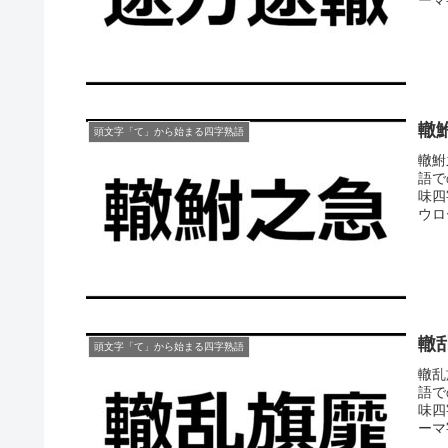
轍
頭文字「て」から始まる四字熟語
轍鮒
語で
味四
ウロ
轍
頭文字「て」から始まる四字熟語
轍乱
語で
味四
ーマ字