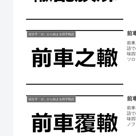
前
頭文字「ぜ」から始まる四字熟語
前車
語で
味四
ツロー
前
頭文字「ぜ」から始まる四字熟語
前車
語で
味四
ノフク