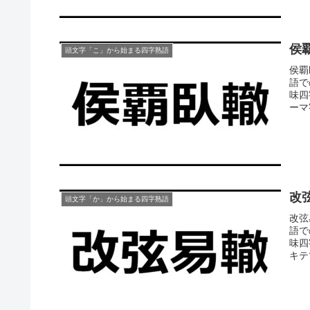
侯
頭文字「こ」から始まる四字熟語
侯覇
語で
味四
ーマ
改
頭文字「か」から始まる四字熟語
改弦
語で
味四
キテツ