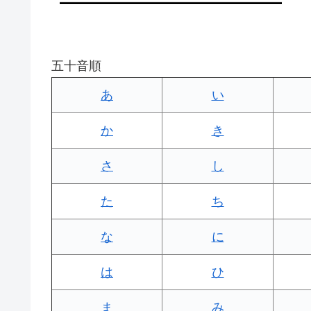
五十音順
あ
い
か
き
さ
し
た
ち
な
に
は
ひ
ま
み