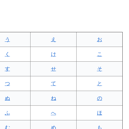
う
え
お
く
け
こ
す
せ
そ
つ
て
と
ぬ
ね
の
ふ
へ
ほ
む
め
も