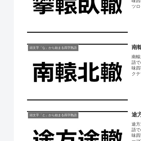
味四
ツロ
南
頭文字「な」から始まる四字熟語
南轅
語で
味四
クテ
途
頭文字「と」から始まる四字熟語
途方
語で
味四
ーマ