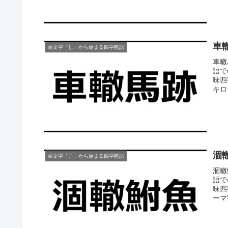
車
頭文字「し」から始まる四字熟語
車轍
語で
味四
キロー
涸
頭文字「こ」から始まる四字熟語
涸轍
語で
味四
ーマ