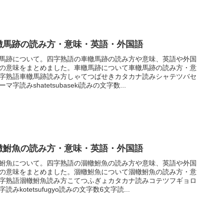
轍馬跡の読み方・意味・英語・外国語
馬跡について。四字熟語の車轍馬跡の読み方や意味、英語や外国
の意味をまとめました。車轍馬跡について車轍馬跡の読み方・意
字熟語車轍馬跡読み方しゃてつばせきカタカナ読みシャテツバセ
マ字読みshatetsubaseki読みの文字数...
轍鮒魚の読み方・意味・英語・外国語
鮒魚について。四字熟語の涸轍鮒魚の読み方や意味、英語や外国
の意味をまとめました。涸轍鮒魚について涸轍鮒魚の読み方・意
字熟語涸轍鮒魚読み方こてつふぎょカタカナ読みコテツフギョロ
字読みkotetsufugyo読みの文字数6文字読...