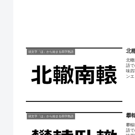
北
頭文字「ほ」から始まる四字熟語
北轍
語で
味四
ンエ
攀
頭文字「は」から始まる四字熟語
攀轅
語で