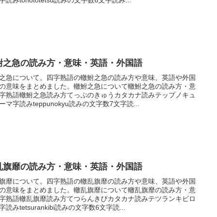
鮒之急の読み方・意味・英語・外国語
之急について。四字熟語の轍鮒之急の読み方や意味、英語や外国
の意味をまとめました。轍鮒之急について轍鮒之急の読み方・意
字熟語轍鮒之急読み方てっぷのきゅうカタカナ読みテップノキュ
ーマ字読みteppunokyu読みの文字数7文字読...
乱旗靡の読み方・意味・英語・外国語
旗靡について。四字熟語の轍乱旗靡の読み方や意味、英語や外国
の意味をまとめました。轍乱旗靡について轍乱旗靡の読み方・意
字熟語轍乱旗靡読み方てつらんきびカタカナ読みテツランキビロ
読みtetsurankibi読みの文字数6文字読...