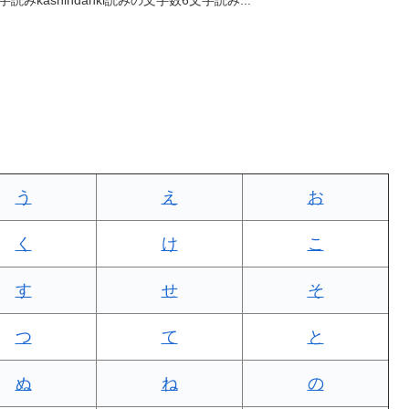
う
え
お
く
け
こ
す
せ
そ
つ
て
と
ぬ
ね
の