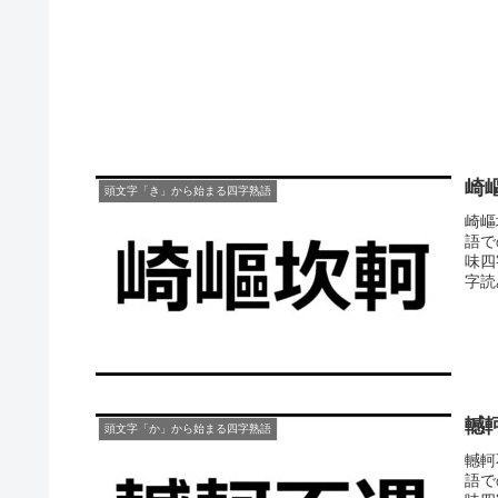
崎
頭文字「き」から始まる四字熟語
崎嶇
語で
味四
字読
轗
頭文字「か」から始まる四字熟語
轗軻
語で