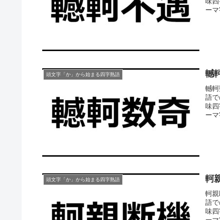
味四
ーマ
轗
頭文字「か」から始まる四字熟語
轗軻
語で
味四
ーマ
軻
頭文字「か」から始まる四字熟語
軻親
語で
味四
ーマ