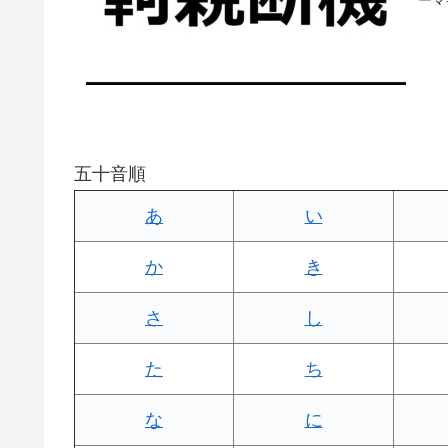
五十音順
あ
い
か
き
さ
し
た
ち
な
に