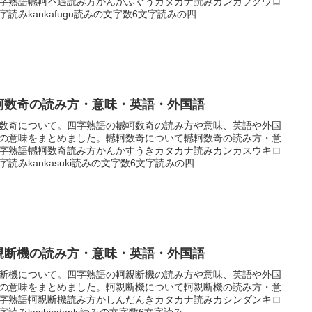
字熟語轗軻不遇読み方かんかふぐうカタカナ読みカンカフグウロ
字読みkankafugu読みの文字数6文字読みの四...
軻数奇の読み方・意味・英語・外国語
数奇について。四字熟語の轗軻数奇の読み方や意味、英語や外国
の意味をまとめました。轗軻数奇について轗軻数奇の読み方・意
字熟語轗軻数奇読み方かんかすうきカタカナ読みカンカスウキロ
字読みkankasuki読みの文字数6文字読みの四...
親断機の読み方・意味・英語・外国語
断機について。四字熟語の軻親断機の読み方や意味、英語や外国
の意味をまとめました。軻親断機について軻親断機の読み方・意
字熟語軻親断機読み方かしんだんきカタカナ読みカシンダンキロ
字読みkashindanki読みの文字数6文字読み...