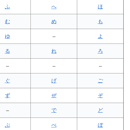
ふ
へ
ほ
む
め
も
ゆ
–
よ
る
れ
ろ
–
–
–
ぐ
げ
ご
ず
ぜ
ぞ
–
で
ど
ぶ
べ
ぼ