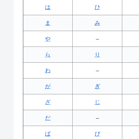
は
ひ
ま
み
や
–
ら
り
わ
–
が
ぎ
ざ
じ
だ
–
ば
び