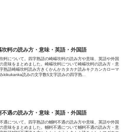
嶇坎軻の読み方・意味・英語・外国語
坎軻について。四字熟語の崎嶇坎軻の読み方や意味、英語や外国
の意味をまとめました。崎嶇坎軻について崎嶇坎軻の読み方・意
字熟語崎嶇坎軻読み方きくかんかカタカナ読みキクカンカローマ
みkikukanka読みの文字数5文字読みの四字熟...
軻不遇の読み方・意味・英語・外国語
不遇について。四字熟語の轗軻不遇の読み方や意味、英語や外国
の意味をまとめました。轗軻不遇について轗軻不遇の読み方・意