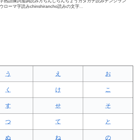
字熟語陳詞濫調読み方ちんしらんちょうカタカナ読みチンシラン
ウローマ字読みchinshirancho読みの文字...
う
え
お
く
け
こ
す
せ
そ
つ
て
と
ぬ
ね
の