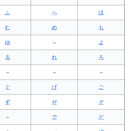
ふ
へ
ほ
む
め
も
ゆ
–
よ
る
れ
ろ
–
–
–
ぐ
げ
ご
ず
ぜ
ぞ
–
で
ど