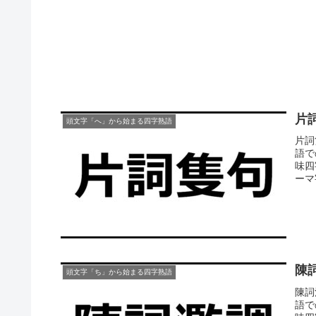
片
頭文字「へ」から始まる四字熟語
片詞
語で
味四
ーマ
陳
頭文字「ち」から始まる四字熟語
陳詞
語で