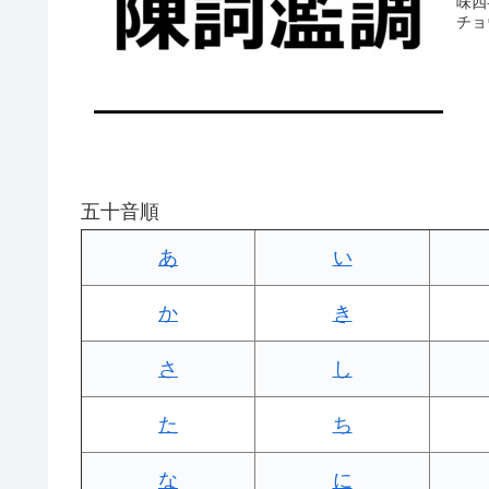
味四
チョ
五十音順
あ
い
か
き
さ
し
た
ち
な
に