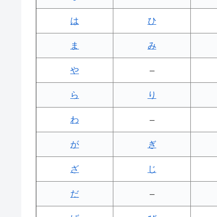
は
ひ
ま
み
や
–
ら
り
わ
–
が
ぎ
ざ
じ
だ
–