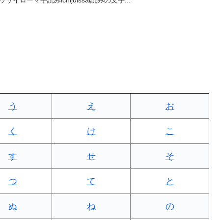
う
え
お
く
け
こ
す
せ
そ
つ
て
と
ぬ
ね
の