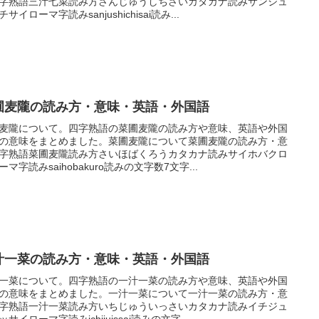
字熟語三汁七菜読み方さんじゅうしちさいカタカナ読みサンジュ
サイローマ字読みsanjushichisai読み...
圃麦隴の読み方・意味・英語・外国語
麦隴について。四字熟語の菜圃麦隴の読み方や意味、英語や外国
の意味をまとめました。菜圃麦隴について菜圃麦隴の読み方・意
字熟語菜圃麦隴読み方さいほばくろうカタカナ読みサイホバクロ
ーマ字読みsaihobakuro読みの文字数7文字...
汁一菜の読み方・意味・英語・外国語
一菜について。四字熟語の一汁一菜の読み方や意味、英語や外国
の意味をまとめました。一汁一菜について一汁一菜の読み方・意
字熟語一汁一菜読み方いちじゅういっさいカタカナ読みイチジュ
ッサイローマ字読みichijuissai読みの文字...