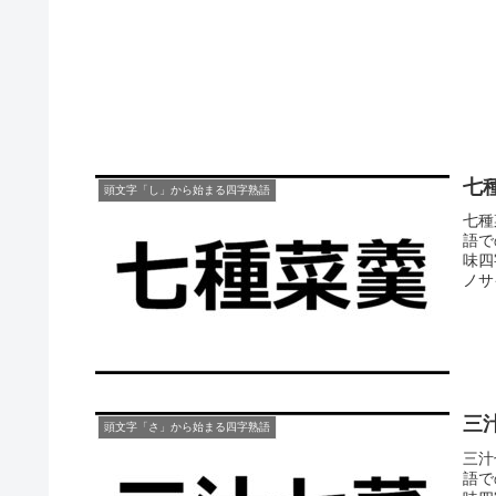
七
頭文字「し」から始まる四字熟語
七種
語で
味四
ノサイ
三
頭文字「さ」から始まる四字熟語
三汁
語で