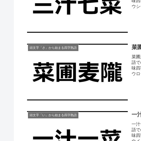
味四
ウシチ
菜
頭文字「さ」から始まる四字熟語
菜圃
語で
味四
ウロ
一
頭文字「い」から始まる四字熟語
一汁
語で
味四
ウイ