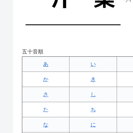
五十音順
あ
い
か
き
さ
し
た
ち
な
に