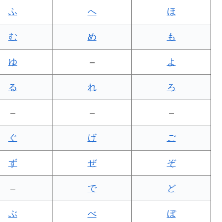
ふ
へ
ほ
む
め
も
ゆ
–
よ
る
れ
ろ
–
–
–
ぐ
げ
ご
ず
ぜ
ぞ
–
で
ど
ぶ
べ
ぼ