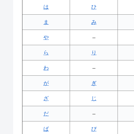
は
ひ
ま
み
や
–
ら
り
わ
–
が
ぎ
ざ
じ
だ
–
ば
び