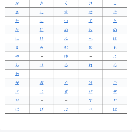
か
き
く
け
こ
さ
し
す
せ
そ
た
ち
つ
て
と
な
に
ぬ
ね
の
は
ひ
ふ
へ
ほ
ま
み
む
め
も
や
–
ゆ
–
よ
ら
り
る
れ
ろ
わ
–
–
–
–
が
ぎ
ぐ
げ
ご
ざ
じ
ず
ぜ
ぞ
だ
–
–
で
ど
ば
び
ぶ
べ
ぼ