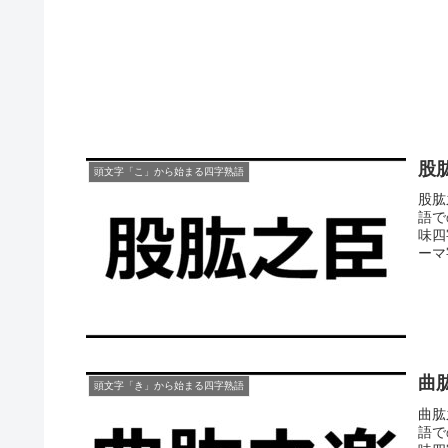
股
頭文字「こ」から始まる四字熟語
股肱
語で
味四
ーマ
曲
頭文字「き」から始まる四字熟語
曲肱
語で