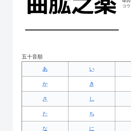
味四
コウ
五十音順
あ
い
か
き
さ
し
た
ち
な
に