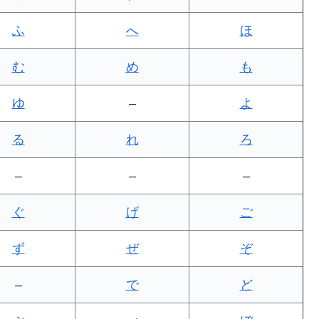
ふ
へ
ほ
む
め
も
ゆ
–
よ
る
れ
ろ
–
–
–
ぐ
げ
ご
ず
ぜ
ぞ
–
で
ど