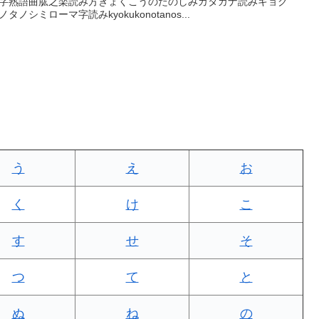
字熟語曲肱之楽読み方きょくこうのたのしみカタカナ読みキョク
ノタノシミローマ字読みkyokukonotanos...
う
え
お
く
け
こ
す
せ
そ
つ
て
と
ぬ
ね
の