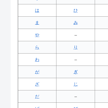
は
ひ
ま
み
や
–
ら
り
わ
–
が
ぎ
ざ
じ
だ
–