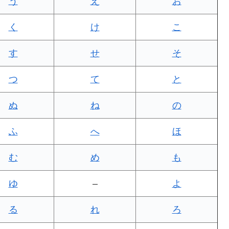
う
え
お
く
け
こ
す
せ
そ
つ
て
と
ぬ
ね
の
ふ
へ
ほ
む
め
も
ゆ
–
よ
る
れ
ろ