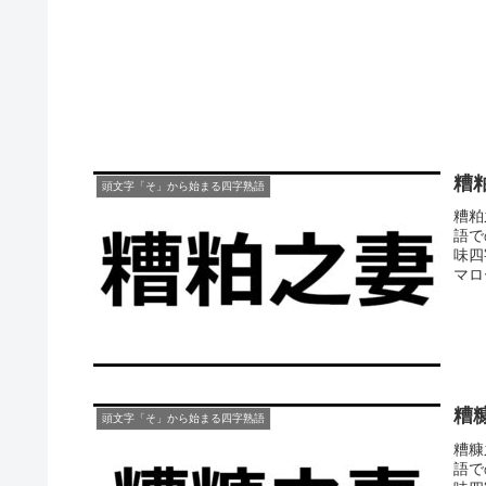
糟
頭文字「そ」から始まる四字熟語
糟粕
語で
味四
マロ
糟
頭文字「そ」から始まる四字熟語
糟糠
語で