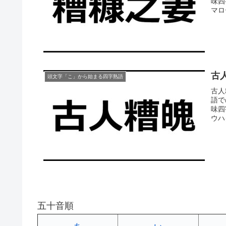
味四
マロ
古
頭文字「こ」から始まる四字熟語
古人
語で
味四
ウハ
五十音順