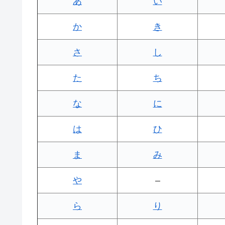
あ
い
か
き
さ
し
た
ち
な
に
は
ひ
ま
み
や
–
ら
り