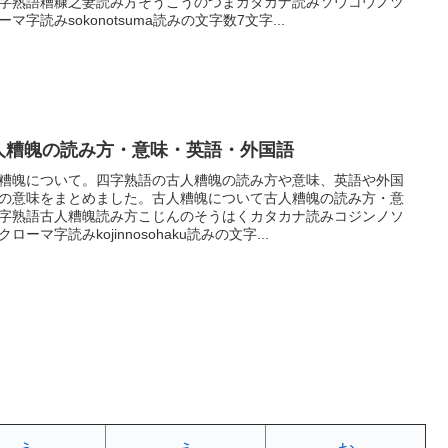
字熟語糟糠之妻読み方そうこうのつまカタカナ読みソウコウノツ
ーマ字読みsokonotsuma読みの文字数7文字...
人糟魄の読み方・意味・英語・外国語
糟魄について。四字熟語の古人糟魄の読み方や意味、英語や外国
の意味をまとめました。古人糟魄について古人糟魄の読み方・意
字熟語古人糟魄読み方こじんのそうはくカタカナ読みコジンノソ
クローマ字読みkojinnosohaku読みの文字...