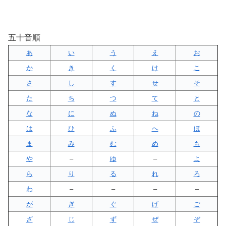
五十音順
あ
い
う
え
お
か
き
く
け
こ
さ
し
す
せ
そ
た
ち
つ
て
と
な
に
ぬ
ね
の
は
ひ
ふ
へ
ほ
ま
み
む
め
も
や
–
ゆ
–
よ
ら
り
る
れ
ろ
わ
–
–
–
–
が
ぎ
ぐ
げ
ご
ざ
じ
ず
ぜ
ぞ