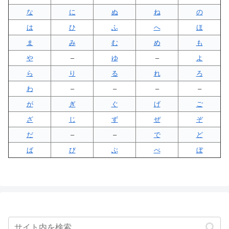
な
に
ぬ
ね
の
は
ひ
ふ
へ
ほ
ま
み
む
め
も
や
–
ゆ
–
よ
ら
り
る
れ
ろ
わ
–
–
–
–
が
ぎ
ぐ
げ
ご
ざ
じ
ず
ぜ
ぞ
だ
–
–
で
ど
ば
び
ぶ
べ
ぼ