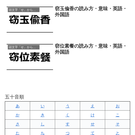
窃玉偸香の読み方・意味・英語・
頭文字「せ」から始まる四字熟語
外国語
窃位素餐の読み方・意味・英語・
頭文字「せ」から始まる四字熟語
外国語
五十音順
あ
い
う
え
お
か
き
く
け
こ
さ
し
す
せ
そ
た
ち
つ
て
と