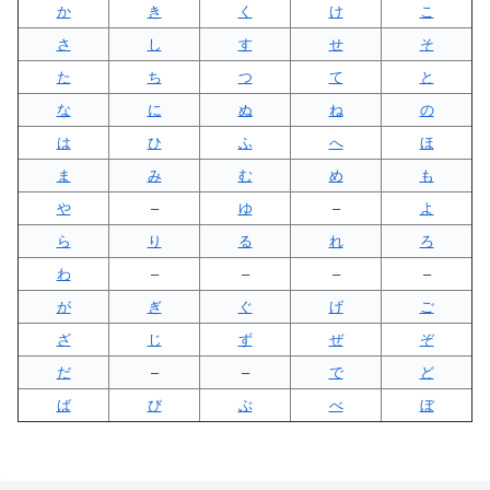
か
き
く
け
こ
さ
し
す
せ
そ
た
ち
つ
て
と
な
に
ぬ
ね
の
は
ひ
ふ
へ
ほ
ま
み
む
め
も
や
–
ゆ
–
よ
ら
り
る
れ
ろ
わ
–
–
–
–
が
ぎ
ぐ
げ
ご
ざ
じ
ず
ぜ
ぞ
だ
–
–
で
ど
ば
び
ぶ
べ
ぼ