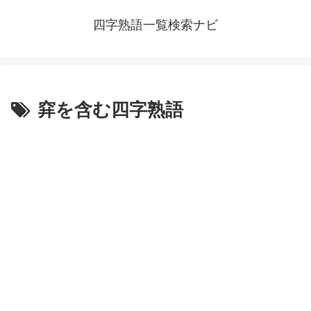
四字熟語一覧検索ナビ
穽を含む四字熟語