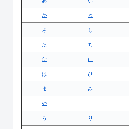
あ
い
か
き
さ
し
た
ち
な
に
は
ひ
ま
み
や
–
ら
り