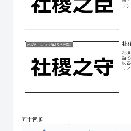
味四
ノシ
社
頭文字「し」から始まる四字熟語
社稷
語で
味四
クノマ
五十音順