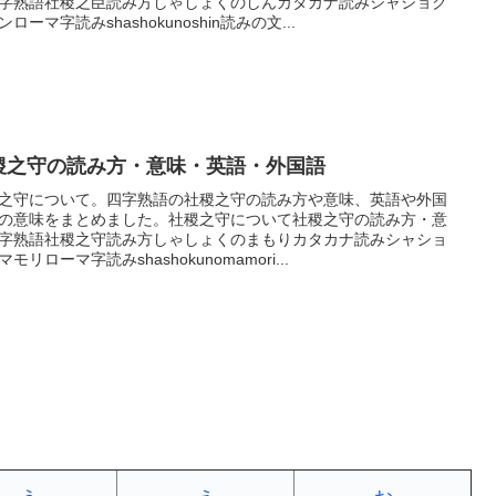
字熟語社稷之臣読み方しゃしょくのしんカタカナ読みシャショク
ンローマ字読みshashokunoshin読みの文...
稷之守の読み方・意味・英語・外国語
之守について。四字熟語の社稷之守の読み方や意味、英語や外国
の意味をまとめました。社稷之守について社稷之守の読み方・意
字熟語社稷之守読み方しゃしょくのまもりカタカナ読みシャショ
モリローマ字読みshashokunomamori...