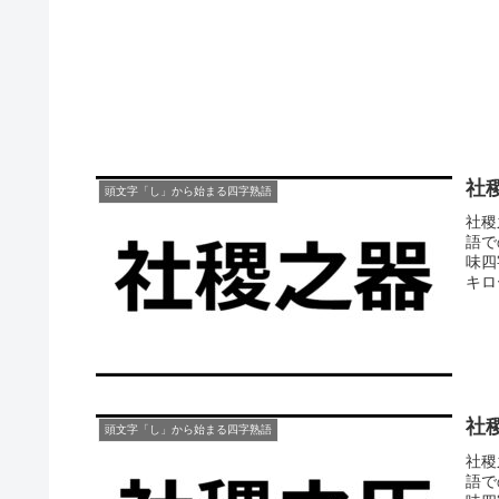
社
頭文字「し」から始まる四字熟語
社稷
語で
味四
キロ
社
頭文字「し」から始まる四字熟語
社稷
語で