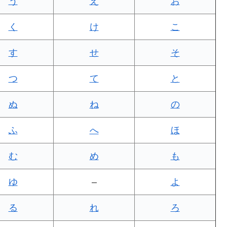
う
え
お
く
け
こ
す
せ
そ
つ
て
と
ぬ
ね
の
ふ
へ
ほ
む
め
も
ゆ
–
よ
る
れ
ろ