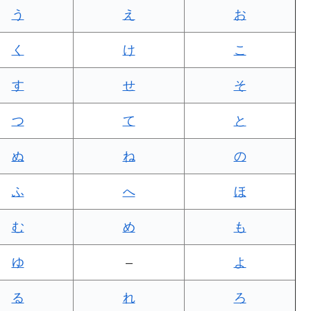
う
え
お
く
け
こ
す
せ
そ
つ
て
と
ぬ
ね
の
ふ
へ
ほ
む
め
も
ゆ
–
よ
る
れ
ろ