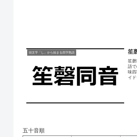
笙
頭文字「し」から始まる四字熟語
笙磬
語で
味四
イド
五十音順