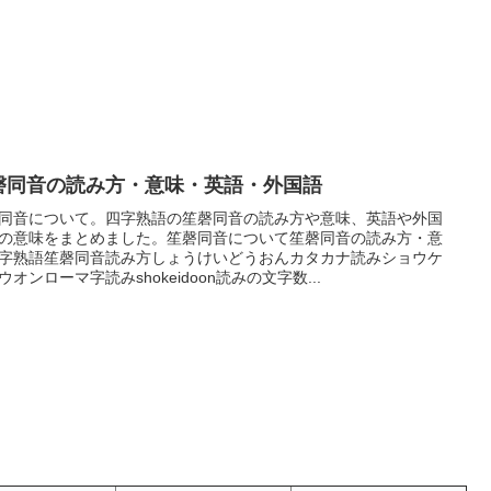
磬同音の読み方・意味・英語・外国語
同音について。四字熟語の笙磬同音の読み方や意味、英語や外国
の意味をまとめました。笙磬同音について笙磬同音の読み方・意
字熟語笙磬同音読み方しょうけいどうおんカタカナ読みショウケ
ウオンローマ字読みshokeidoon読みの文字数...