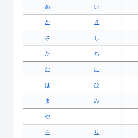
あ
い
か
き
さ
し
た
ち
な
に
は
ひ
ま
み
や
–
ら
り