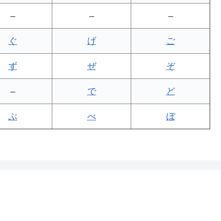
–
–
–
ぐ
げ
ご
ず
ぜ
ぞ
–
で
ど
ぶ
べ
ぼ