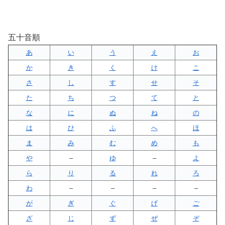
五十音順
あ
い
う
え
お
か
き
く
け
こ
さ
し
す
せ
そ
た
ち
つ
て
と
な
に
ぬ
ね
の
は
ひ
ふ
へ
ほ
ま
み
む
め
も
や
–
ゆ
–
よ
ら
り
る
れ
ろ
わ
–
–
–
–
が
ぎ
ぐ
げ
ご
ざ
じ
ず
ぜ
ぞ