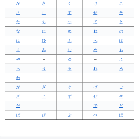
か
き
く
け
こ
さ
し
す
せ
そ
た
ち
つ
て
と
な
に
ぬ
ね
の
は
ひ
ふ
へ
ほ
ま
み
む
め
も
や
–
ゆ
–
よ
ら
り
る
れ
ろ
わ
–
–
–
–
が
ぎ
ぐ
げ
ご
ざ
じ
ず
ぜ
ぞ
だ
–
–
で
ど
ば
び
ぶ
べ
ぼ