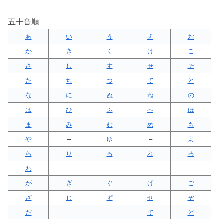
五十音順
あ
い
う
え
お
か
き
く
け
こ
さ
し
す
せ
そ
た
ち
つ
て
と
な
に
ぬ
ね
の
は
ひ
ふ
へ
ほ
ま
み
む
め
も
や
–
ゆ
–
よ
ら
り
る
れ
ろ
わ
–
–
–
–
が
ぎ
ぐ
げ
ご
ざ
じ
ず
ぜ
ぞ
だ
–
–
で
ど