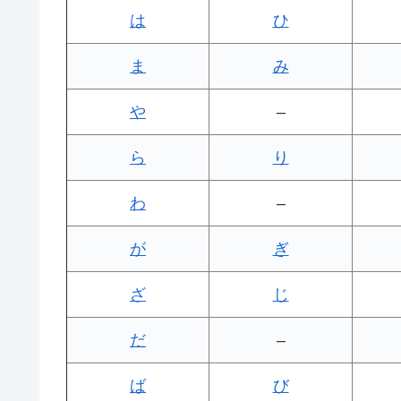
は
ひ
ま
み
や
–
ら
り
わ
–
が
ぎ
ざ
じ
だ
–
ば
び