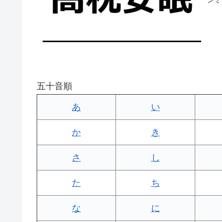
五十音順
あ
い
か
き
さ
し
た
ち
な
に