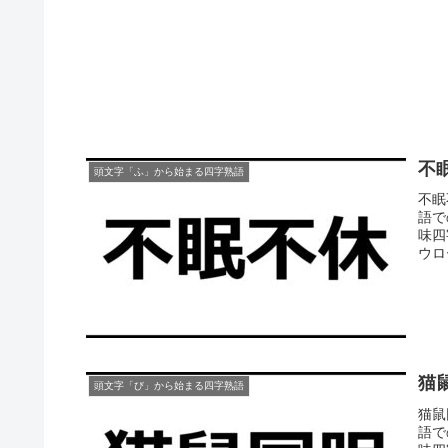
不
頭文字「ふ」から始まる四字熟語
不眠
語で
味四
ウロ
猫
頭文字「び」から始まる四字熟語
猫鼠
語で