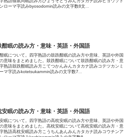
字熟語猫鼠同眠読み方びょうそどうみんカタカナ読みビョウソド
ンローマ字読みbyosodomin読みの文字数8文...
跌酣眠の読み方・意味・英語・外国語
酣眠について。四字熟語の鼓跌酣眠の読み方や意味、英語や外国
の意味をまとめました。鼓跌酣眠について鼓跌酣眠の読み方・意
字熟語鼓跌酣眠読み方こてつかんみんカタカナ読みコテツカンミ
ーマ字読みkotetsukammin読みの文字数7...
枕安眠の読み方・意味・英語・外国語
安眠について。四字熟語の高枕安眠の読み方や意味、英語や外国
の意味をまとめました。高枕安眠について高枕安眠の読み方・意
字熟語高枕安眠読み方こうちんあんみんカタカナ読みコウチンア
ンローマ字読みkochinammin読みの文字数8...