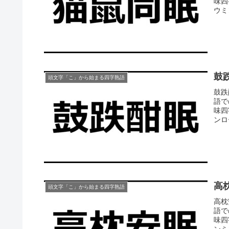
味四
ウミ
鼓
頭文字「こ」から始まる四字熟語
鼓跌
語で
味四
ンロ
高
頭文字「こ」から始まる四字熟語
高枕
語で
味四
ンミ