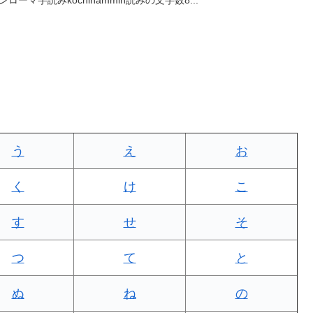
う
え
お
く
け
こ
す
せ
そ
つ
て
と
ぬ
ね
の