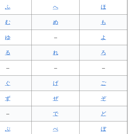
ふ
へ
ほ
む
め
も
ゆ
–
よ
る
れ
ろ
–
–
–
ぐ
げ
ご
ず
ぜ
ぞ
–
で
ど
ぶ
べ
ぼ