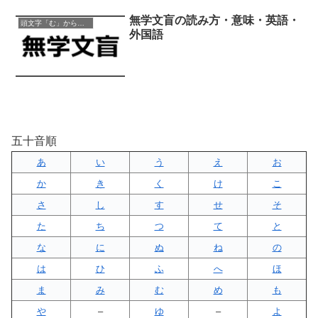
無学文盲の読み方・意味・英語・
頭文字「む」から始まる四字熟語
外国語
五十音順
あ
い
う
え
お
か
き
く
け
こ
さ
し
す
せ
そ
た
ち
つ
て
と
な
に
ぬ
ね
の
は
ひ
ふ
へ
ほ
ま
み
む
め
も
や
–
ゆ
–
よ