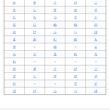
か
き
く
け
こ
さ
し
す
せ
そ
た
ち
つ
て
と
な
に
ぬ
ね
の
は
ひ
ふ
へ
ほ
ま
み
む
め
も
や
–
ゆ
–
よ
ら
り
る
れ
ろ
わ
–
–
–
–
が
ぎ
ぐ
げ
ご
ざ
じ
ず
ぜ
ぞ
だ
–
–
で
ど
ば
び
ぶ
べ
ぼ