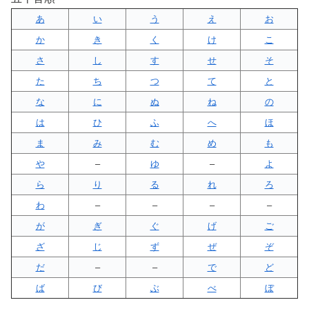
あ
い
う
え
お
か
き
く
け
こ
さ
し
す
せ
そ
た
ち
つ
て
と
な
に
ぬ
ね
の
は
ひ
ふ
へ
ほ
ま
み
む
め
も
や
–
ゆ
–
よ
ら
り
る
れ
ろ
わ
–
–
–
–
が
ぎ
ぐ
げ
ご
ざ
じ
ず
ぜ
ぞ
だ
–
–
で
ど
ば
び
ぶ
べ
ぼ