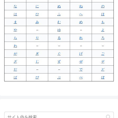
な
に
ぬ
ね
の
は
ひ
ふ
へ
ほ
ま
み
む
め
も
や
–
ゆ
–
よ
ら
り
る
れ
ろ
わ
–
–
–
–
が
ぎ
ぐ
げ
ご
ざ
じ
ず
ぜ
ぞ
だ
–
–
で
ど
ば
び
ぶ
べ
ぼ