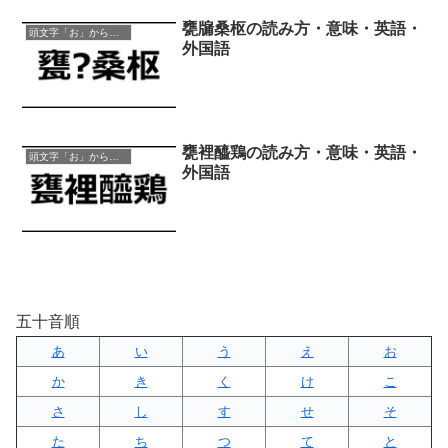
甕牖桑枢の読み方・意味・英語・
頭文字「お」から始まる四字熟語
外国語
甕裡醯鶏の読み方・意味・英語・
頭文字「お」から始まる四字熟語
外国語
五十音順
あ
い
う
え
お
か
き
く
け
こ
さ
し
す
せ
そ
た
ち
つ
て
と