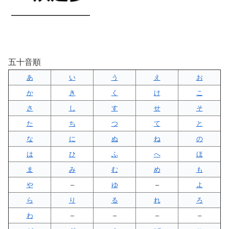
五十音順
あ
い
う
え
お
か
き
く
け
こ
さ
し
す
せ
そ
た
ち
つ
て
と
な
に
ぬ
ね
の
は
ひ
ふ
へ
ほ
ま
み
む
め
も
や
–
ゆ
–
よ
ら
り
る
れ
ろ
わ
–
–
–
–