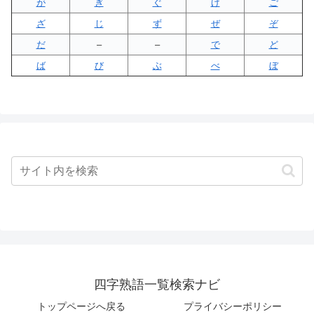
が
ぎ
ぐ
げ
ご
ざ
じ
ず
ぜ
ぞ
だ
–
–
で
ど
ば
び
ぶ
べ
ぼ
四字熟語一覧検索ナビ
トップページへ戻る
プライバシーポリシー