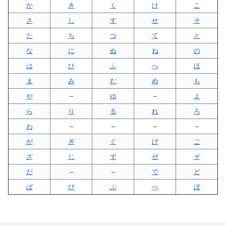
か
き
く
け
こ
さ
し
す
せ
そ
た
ち
つ
て
と
な
に
ぬ
ね
の
は
ひ
ふ
へ
ほ
ま
み
む
め
も
や
–
ゆ
–
よ
ら
り
る
れ
ろ
わ
–
–
–
–
が
ぎ
ぐ
げ
ご
ざ
じ
ず
ぜ
ぞ
だ
–
–
で
ど
ば
び
ぶ
べ
ぼ