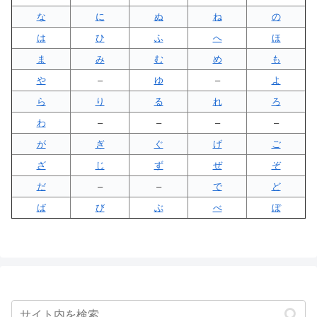
な
に
ぬ
ね
の
は
ひ
ふ
へ
ほ
ま
み
む
め
も
や
–
ゆ
–
よ
ら
り
る
れ
ろ
わ
–
–
–
–
が
ぎ
ぐ
げ
ご
ざ
じ
ず
ぜ
ぞ
だ
–
–
で
ど
ば
び
ぶ
べ
ぼ