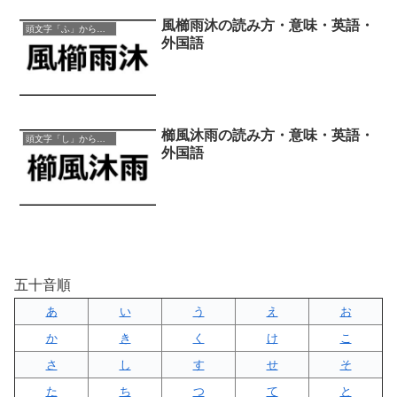
風櫛雨沐の読み方・意味・英語・
頭文字「ふ」から始まる四字熟語
外国語
櫛風沐雨の読み方・意味・英語・
頭文字「し」から始まる四字熟語
外国語
五十音順
あ
い
う
え
お
か
き
く
け
こ
さ
し
す
せ
そ
た
ち
つ
て
と