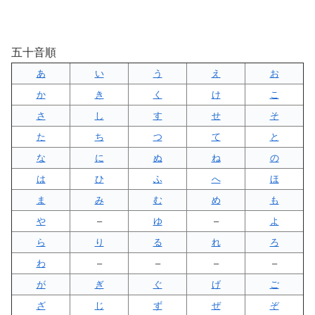
五十音順
あ
い
う
え
お
か
き
く
け
こ
さ
し
す
せ
そ
た
ち
つ
て
と
な
に
ぬ
ね
の
は
ひ
ふ
へ
ほ
ま
み
む
め
も
や
–
ゆ
–
よ
ら
り
る
れ
ろ
わ
–
–
–
–
が
ぎ
ぐ
げ
ご
ざ
じ
ず
ぜ
ぞ