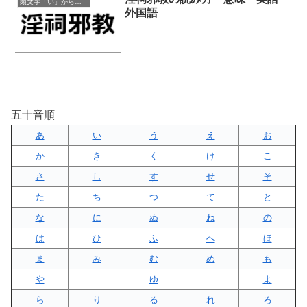
頭文字「い」から始まる四字熟語
外国語
五十音順
あ
い
う
え
お
か
き
く
け
こ
さ
し
す
せ
そ
た
ち
つ
て
と
な
に
ぬ
ね
の
は
ひ
ふ
へ
ほ
ま
み
む
め
も
や
–
ゆ
–
よ
ら
り
る
れ
ろ