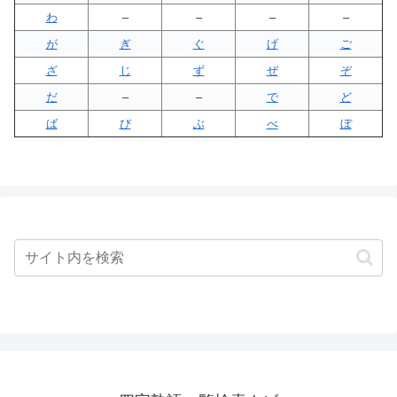
わ
–
–
–
–
が
ぎ
ぐ
げ
ご
ざ
じ
ず
ぜ
ぞ
だ
–
–
で
ど
ば
び
ぶ
べ
ぼ