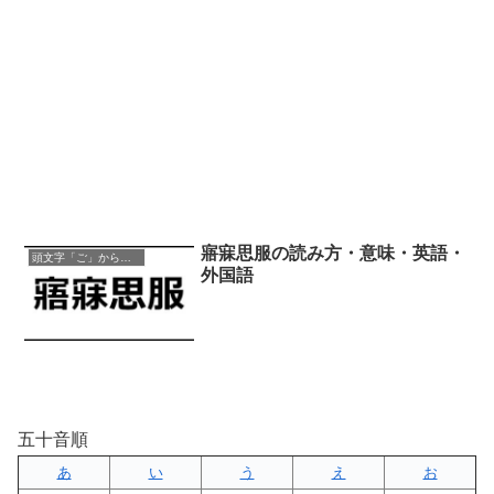
寤寐思服の読み方・意味・英語・
頭文字「ご」から始まる四字熟語
外国語
五十音順
あ
い
う
え
お