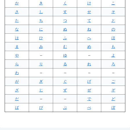
か
き
く
け
こ
さ
し
す
せ
そ
た
ち
つ
て
と
な
に
ぬ
ね
の
は
ひ
ふ
へ
ほ
ま
み
む
め
も
や
–
ゆ
–
よ
ら
り
る
れ
ろ
わ
–
–
–
–
が
ぎ
ぐ
げ
ご
ざ
じ
ず
ぜ
ぞ
だ
–
–
で
ど
ば
び
ぶ
べ
ぼ