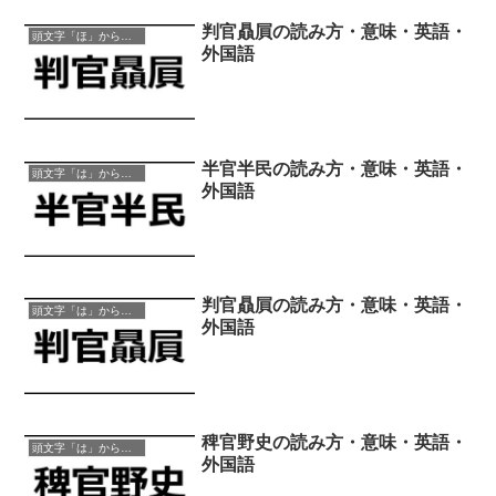
判官贔屓の読み方・意味・英語・
頭文字「ほ」から始まる四字熟語
外国語
半官半民の読み方・意味・英語・
頭文字「は」から始まる四字熟語
外国語
判官贔屓の読み方・意味・英語・
頭文字「は」から始まる四字熟語
外国語
稗官野史の読み方・意味・英語・
頭文字「は」から始まる四字熟語
外国語