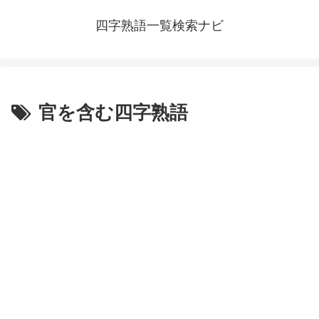
四字熟語一覧検索ナビ
官を含む四字熟語