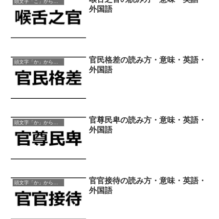
頭文字「こ」から始まる四字熟語
外国語
官民格差の読み方・意味・英語・
頭文字「か」から始まる四字熟語
外国語
官尊民卑の読み方・意味・英語・
頭文字「か」から始まる四字熟語
外国語
官官接待の読み方・意味・英語・
頭文字「か」から始まる四字熟語
外国語