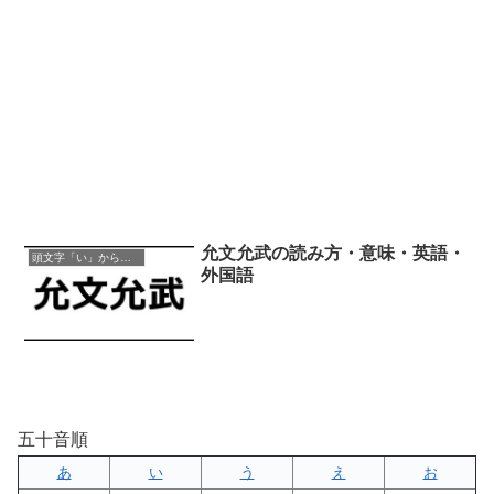
允文允武の読み方・意味・英語・
頭文字「い」から始まる四字熟語
外国語
五十音順
あ
い
う
え
お