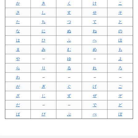
か
き
く
け
こ
さ
し
す
せ
そ
た
ち
つ
て
と
な
に
ぬ
ね
の
は
ひ
ふ
へ
ほ
ま
み
む
め
も
や
–
ゆ
–
よ
ら
り
る
れ
ろ
わ
–
–
–
–
が
ぎ
ぐ
げ
ご
ざ
じ
ず
ぜ
ぞ
だ
–
–
で
ど
ば
び
ぶ
べ
ぼ