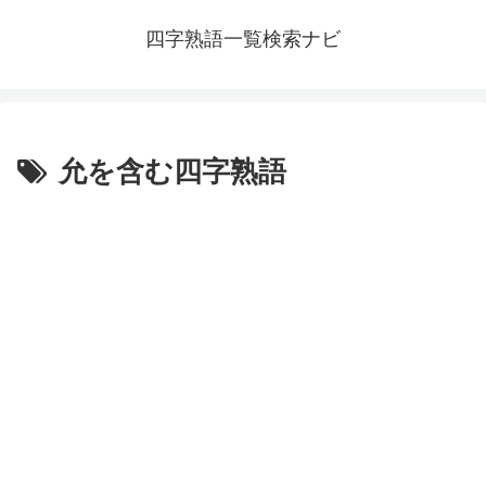
四字熟語一覧検索ナビ
允を含む四字熟語