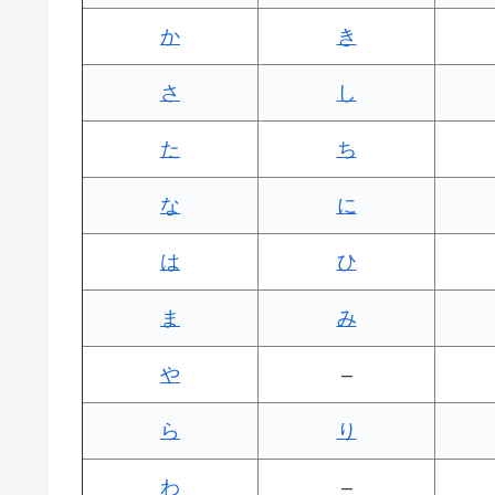
か
き
さ
し
た
ち
な
に
は
ひ
ま
み
や
–
ら
り
わ
–