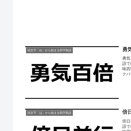
勇
頭文字「ゆ」から始まる四字熟語
勇気
語で
味四
クバ
倍
頭文字「ば」から始まる四字熟語
倍日
語で