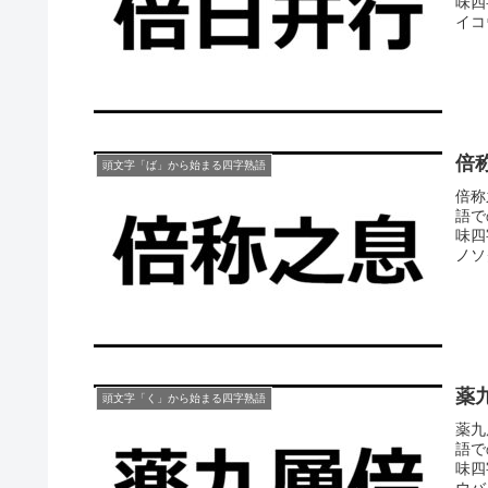
味四
イコウ
倍
頭文字「ば」から始まる四字熟語
倍称
語で
味四
ノソ
薬
頭文字「く」から始まる四字熟語
薬九
語で
味四
ウバイ