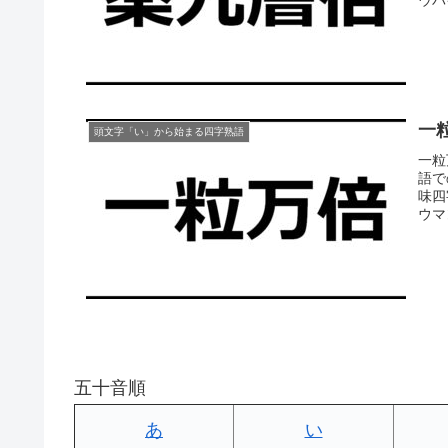
一
頭文字「い」から始まる四字熟語
一粒
語で
味四
ウマ
五十音順
あ
い