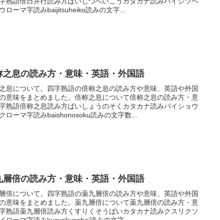
字熟語倍日并行読み方ばいじつへいこうカタカナ読みバイジツヘ
ローマ字読みbaijitsuheiko読みの文字...
称之息の読み方・意味・英語・外国語
之息について。四字熟語の倍称之息の読み方や意味、英語や外国
の意味をまとめました。倍称之息について倍称之息の読み方・意
字熟語倍称之息読み方ばいしょうのそくカタカナ読みバイショウ
クローマ字読みbaishonosoku読みの文字数...
九層倍の読み方・意味・英語・外国語
層倍について。四字熟語の薬九層倍の読み方や意味、英語や外国
の意味をまとめました。薬九層倍について薬九層倍の読み方・意
字熟語薬九層倍読み方くすりくそうばいカタカナ読みクスリクソ
ローマ字読みkusurikusobai読みの文字...