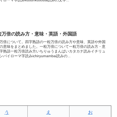
粒万倍の読み方・意味・英語・外国語
万倍について。四字熟語の一粒万倍の読み方や意味、英語や外国
の意味をまとめました。一粒万倍について一粒万倍の読み方・意
字熟語一粒万倍読み方いちりゅうまんばいカタカナ読みイチリュ
ンバイローマ字読みichiryumambai読みの...
う
え
お