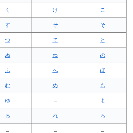
く
け
こ
す
せ
そ
つ
て
と
ぬ
ね
の
ふ
へ
ほ
む
め
も
ゆ
–
よ
る
れ
ろ
–
–
–