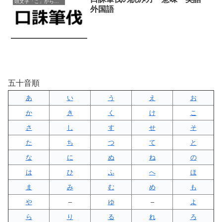
頭文字「こ」から始まる四字熟語
外国語
五十音順
あ
い
う
え
お
か
き
く
け
こ
さ
し
す
せ
そ
た
ち
つ
て
と
な
に
ぬ
ね
の
は
ひ
ふ
へ
ほ
ま
み
む
め
も
や
–
ゆ
–
よ
ら
り
る
れ
ろ