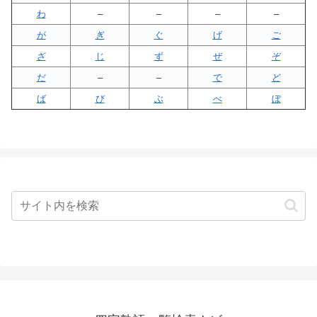
わ
–
–
–
–
が
ぎ
ぐ
げ
ご
ざ
じ
ず
ぜ
ぞ
だ
–
–
で
ど
ば
び
ぶ
べ
ぼ