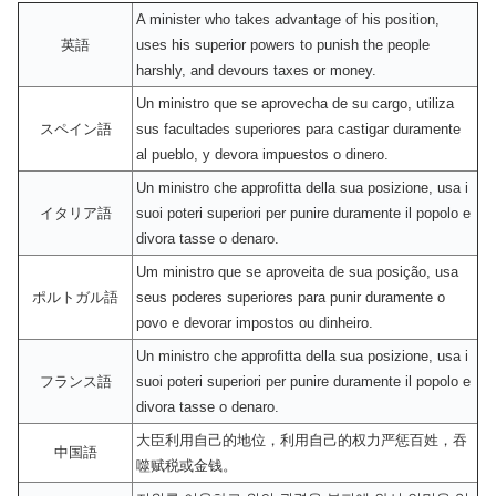
A minister who takes advantage of his position,
英語
uses his superior powers to punish the people
harshly, and devours taxes or money.
Un ministro que se aprovecha de su cargo, utiliza
スペイン語
sus facultades superiores para castigar duramente
al pueblo, y devora impuestos o dinero.
Un ministro che approfitta della sua posizione, usa i
イタリア語
suoi poteri superiori per punire duramente il popolo e
divora tasse o denaro.
Um ministro que se aproveita de sua posição, usa
ポルトガル語
seus poderes superiores para punir duramente o
povo e devorar impostos ou dinheiro.
Un ministro che approfitta della sua posizione, usa i
フランス語
suoi poteri superiori per punire duramente il popolo e
divora tasse o denaro.
大臣利用自己的地位，利用自己的权力严惩百姓，吞
中国語
噬赋税或金钱。