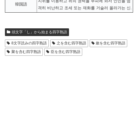
지위를 이용하고 위의 권력을 부피에 와서 인민을 엄
韓国語
격히 비난하고 조세 또는 재화를 거슬러 올라가는 신.
頭文字「し」から始まる四字熟語
8文字読みの四字熟語
之を含む四字熟語
斂を含む四字熟語
聚を含む四字熟語
臣を含む四字熟語