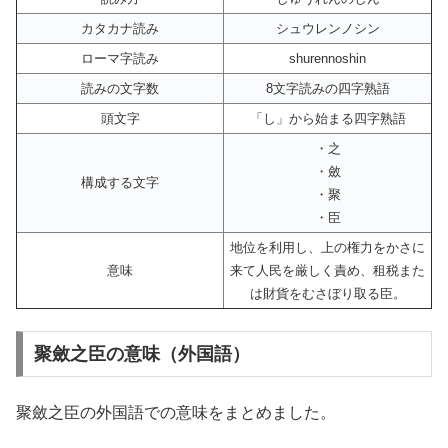
カタカナ読み
シュウレンノシン
ローマ字読み
shurennoshin
読みの文字数
8文字読みの四字熟語
頭文字
「し」から始まる四字熟語
・之
・斂
構成する文字
・聚
・臣
地位を利用し、上の権力をかさに
意味
来て人民を厳しく責め、租税また
は財貨をむさぼり取る臣。
聚斂之臣の意味（外国語）
聚斂之臣の外国語での意味をまとめました。