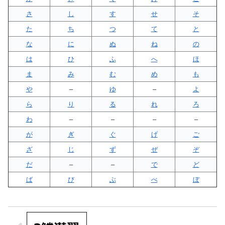
さ
し
す
せ
そ
た
ち
つ
て
と
な
に
ぬ
ね
の
は
ひ
ふ
へ
ほ
ま
み
む
め
も
や
–
ゆ
–
よ
ら
り
る
れ
ろ
わ
–
–
–
–
が
ぎ
ぐ
げ
ご
ざ
じ
ず
ぜ
ぞ
だ
–
–
で
ど
ば
び
ぶ
べ
ぼ