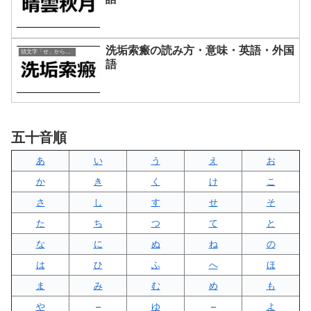
洗垢索瘢の読み方・意味・英語・外国
頭文字「せ」から始まる四字熟語
語
五十音順
あ
い
う
え
お
か
き
く
け
こ
さ
し
す
せ
そ
た
ち
つ
て
と
な
に
ぬ
ね
の
は
ひ
ふ
へ
ほ
ま
み
む
め
も
や
–
ゆ
–
よ