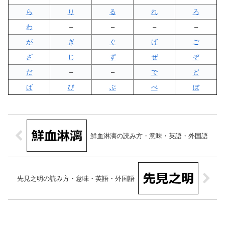
ら
り
る
れ
ろ
わ
–
–
–
–
が
ぎ
ぐ
げ
ご
ざ
じ
ず
ぜ
ぞ
だ
–
–
で
ど
ば
び
ぶ
べ
ぼ
鮮血淋漓の読み方・意味・英語・外国語
先見之明の読み方・意味・英語・外国語