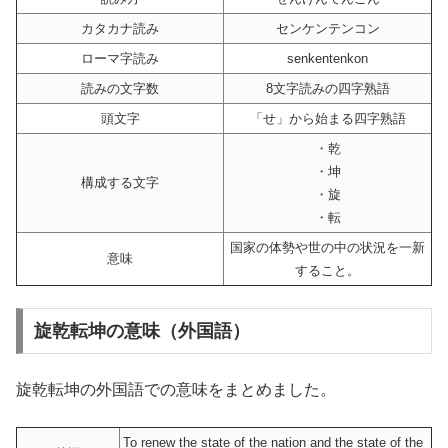
カタカナ読み
センケンテンコン
ローマ字読み
senkentenkon
読みの文字数
8文字読みの四字熟語
頭文字
「せ」から始まる四字熟語
・乾
・坤
構成する文字
・旋
・転
国家の体勢や世の中の状況を一新
意味
すること。
旋乾転坤の意味（外国語）
旋乾転坤の外国語での意味をまとめました。
To renew the state of the nation and the state of the