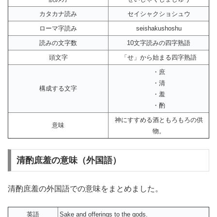
カタカナ読み
セイシャクショシュウ
ローマ字読み
seishakushoshu
読みの文字数
10文字読みの四字熟語
頭文字
「せ」から始まる四字熟語
・庶
・清
構成する文字
・羞
・酌
神にすすめる酒ともろもろの供
意味
物。
清酌庶羞の意味（外国語）
清酌庶羞の外国語での意味をまとめました。
英語
Sake and offerings to the gods.