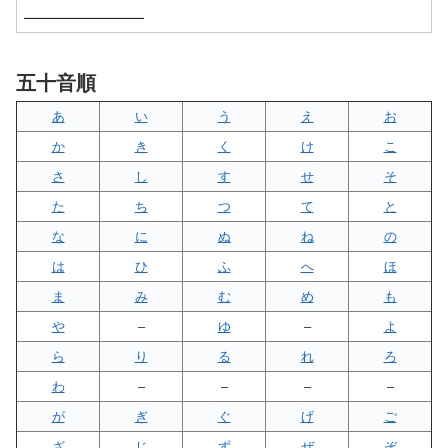
五十音順
あ
い
う
え
お
か
き
く
け
こ
さ
し
す
せ
そ
た
ち
つ
て
と
な
に
ぬ
ね
の
は
ひ
ふ
へ
ほ
ま
み
む
め
も
や
–
ゆ
–
よ
ら
り
る
れ
ろ
わ
–
–
–
–
が
ぎ
ぐ
げ
ご
ざ
じ
ず
ぜ
ぞ