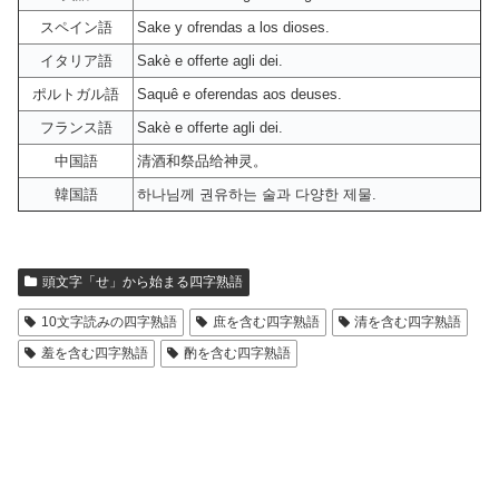
スペイン語
Sake y ofrendas a los dioses.
イタリア語
Sakè e offerte agli dei.
ポルトガル語
Saquê e oferendas aos deuses.
フランス語
Sakè e offerte agli dei.
中国語
清酒和祭品给神灵。
韓国語
하나님께 권유하는 술과 다양한 제물.
頭文字「せ」から始まる四字熟語
10文字読みの四字熟語
庶を含む四字熟語
清を含む四字熟語
羞を含む四字熟語
酌を含む四字熟語