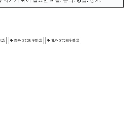
지키기 위해 필요한 예절, 음악, 형법, 정치.
熟語
樂を含む四字熟語
礼を含む四字熟語