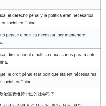
ca, el derecho penal y la política eran necesarios
en social en China.
itto penale e politica necessari per mantenere
na.
a, direito penal e política necessários para manter
hina.
, le droit pénal et la politique étaient nécessaires
e social en Chine.
政治需要维持中国的社会秩序。