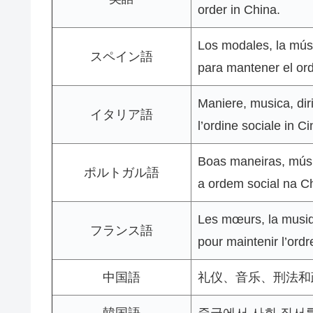
order in China.
Los modales, la músi
スペイン語
para mantener el ord
Maniere, musica, dir
イタリア語
l’ordine sociale in Ci
Boas maneiras, músic
ポルトガル語
a ordem social na C
Les mœurs, la musique
フランス語
pour maintenir l’ordr
中国語
礼仪、音乐、刑法和