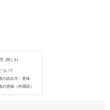
次
について
政の読み方・意味
政の意味（外国語）