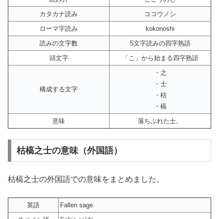
カタカナ読み
ココウノシ
ローマ字読み
kokonoshi
読みの文字数
5文字読みの四字熟語
頭文字
「こ」から始まる四字熟語
・之
・士
構成する文字
・枯
・槁
意味
落ちぶれた士。
枯槁之士の意味（外国語）
枯槁之士の外国語での意味をまとめました。
英語
Fallen sage.