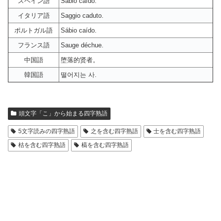
スペイン語
Sabio caído.
イタリア語
Saggio caduto.
ポルトガル語
Sábio caído.
フランス語
Sauge déchue.
中国語
堕落的贤者。
韓国語
떨어지는 사.
頭文字「こ」から始まる四字熟語
5文字読みの四字熟語
之を含む四字熟語
士を含む四字熟語
枯を含む四字熟語
槁を含む四字熟語