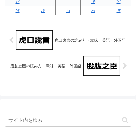
だ
–
–
で
ど
ば
び
ぶ
べ
ぼ
虎口讒言の読み方・意味・英語・外国語
股肱之臣の読み方・意味・英語・外国語