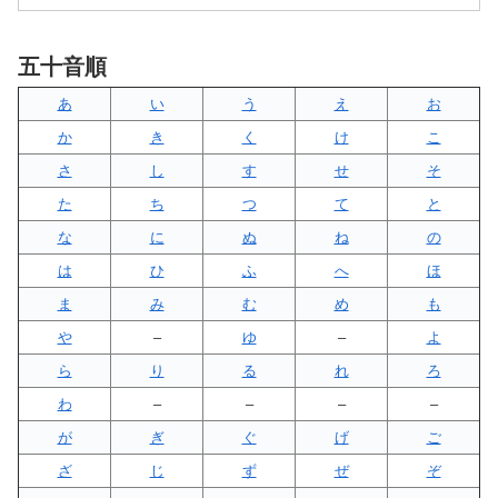
五十音順
あ
い
う
え
お
か
き
く
け
こ
さ
し
す
せ
そ
た
ち
つ
て
と
な
に
ぬ
ね
の
は
ひ
ふ
へ
ほ
ま
み
む
め
も
や
–
ゆ
–
よ
ら
り
る
れ
ろ
わ
–
–
–
–
が
ぎ
ぐ
げ
ご
ざ
じ
ず
ぜ
ぞ