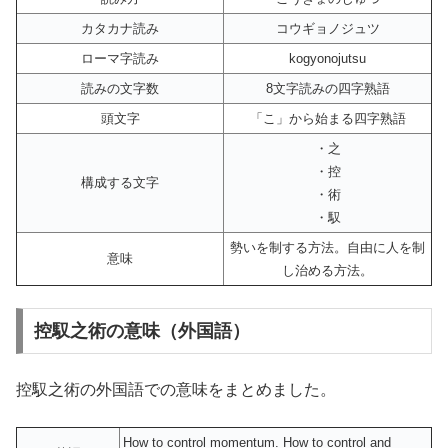
カタカナ読み
コウギョノジュツ
ローマ字読み
kogyonojutsu
読みの文字数
8文字読みの四字熟語
頭文字
「こ」から始まる四字熟語
・之
・控
構成する文字
・術
・馭
勢いを制する方法。自由に人を制
意味
し治める方法。
控馭之術の意味（外国語）
控馭之術の外国語での意味をまとめました。
How to control momentum. How to control and