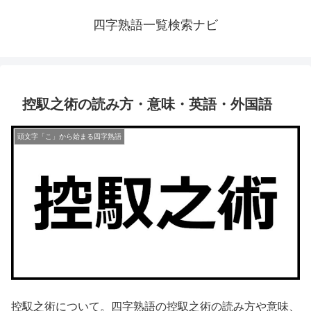
四字熟語一覧検索ナビ
控馭之術の読み方・意味・英語・外国語
頭文字「こ」から始まる四字熟語
控馭之術について。四字熟語の控馭之術の読み方や意味、