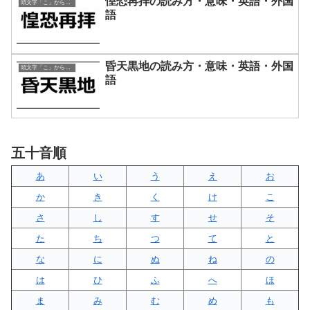
惶恐再拝の読み方・意味・英語・外国
頭文字「こ」から始まる四字熟語
語
昏天黒地の読み方・意味・英語・外国
頭文字「こ」から始まる四字熟語
語
五十音順
あ
い
う
え
お
か
き
く
け
こ
さ
し
す
せ
そ
た
ち
つ
て
と
な
に
ぬ
ね
の
は
ひ
ふ
へ
ほ
ま
み
む
め
も