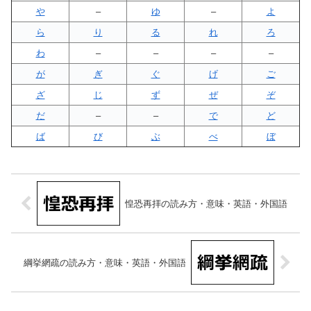
や
–
ゆ
–
よ
ら
り
る
れ
ろ
わ
–
–
–
–
が
ぎ
ぐ
げ
ご
ざ
じ
ず
ぜ
ぞ
だ
–
–
で
ど
ば
び
ぶ
べ
ぼ
惶恐再拝の読み方・意味・英語・外国語
綱挙網疏の読み方・意味・英語・外国語