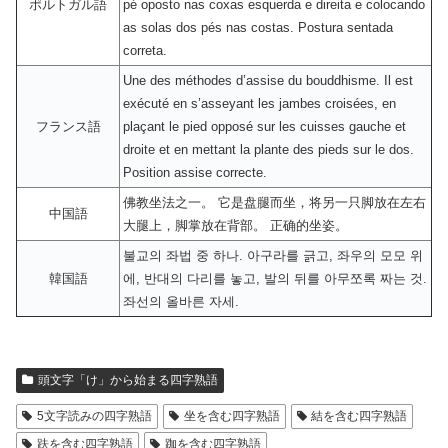
ポルトガル語
pé oposto nas coxas esquerda e direita e colocando
as solas dos pés nas costas. Postura sentada
correta.
Une des méthodes d’assise du bouddhisme. Il est
exécuté en s’asseyant les jambes croisées, en
フランス語
plaçant le pied opposé sur les cuisses gauche et
droite et en mettant la plante des pieds sur le dos.
Position assise correcte.
佛教坐法之一。 它是盘腿而坐，将另一只脚放在左右
中国語
大腿上，脚掌放在背部。 正确的坐姿。
불교의 좌법 중 하나. 아구라를 긁고, 좌우의 모모 위
韓国語
에, 반대의 다리를 놓고, 발의 뒤를 아무쪼록 짜는 것.
좌선의 올바른 자세.
頭文字「け」から始まる四字熟語
5文字読みの四字熟語
坐を含む四字熟語
結を含む四字熟語
趺を含む四字熟語
跏を含む四字熟語