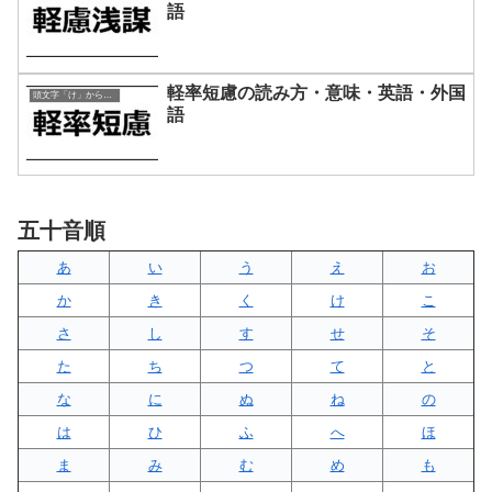
語
軽率短慮の読み方・意味・英語・外国
頭文字「け」から始まる四字熟語
語
五十音順
あ
い
う
え
お
か
き
く
け
こ
さ
し
す
せ
そ
た
ち
つ
て
と
な
に
ぬ
ね
の
は
ひ
ふ
へ
ほ
ま
み
む
め
も