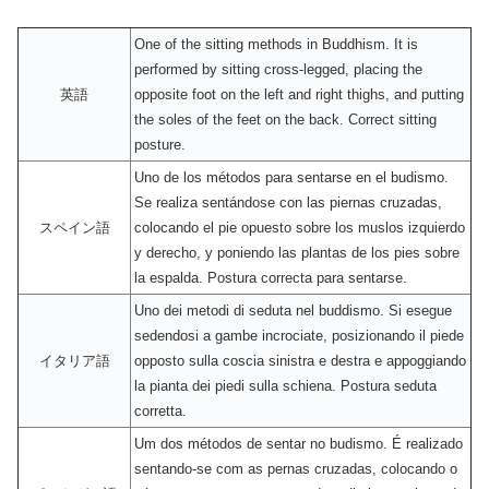
One of the sitting methods in Buddhism. It is
performed by sitting cross-legged, placing the
英語
opposite foot on the left and right thighs, and putting
the soles of the feet on the back. Correct sitting
posture.
Uno de los métodos para sentarse en el budismo.
Se realiza sentándose con las piernas cruzadas,
スペイン語
colocando el pie opuesto sobre los muslos izquierdo
y derecho, y poniendo las plantas de los pies sobre
la espalda. Postura correcta para sentarse.
Uno dei metodi di seduta nel buddismo. Si esegue
sedendosi a gambe incrociate, posizionando il piede
イタリア語
opposto sulla coscia sinistra e destra e appoggiando
la pianta dei piedi sulla schiena. Postura seduta
corretta.
Um dos métodos de sentar no budismo. É realizado
sentando-se com as pernas cruzadas, colocando o