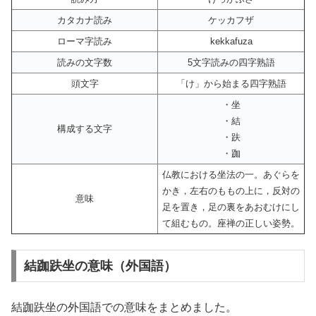
カタカナ読み
ケッカフザ
ローマ字読み
kekkafuza
読みの文字数
5文字読みの四字熟語
頭文字
「け」から始まる四字熟語
・坐
・結
構成する文字
・趺
・跏
仏教における坐法の一。あぐらを
かき，左右のももの上に，反対の
意味
足を置き，足の裏をあおむけにし
て組むもの。座禅の正しい姿勢。
結跏趺坐の意味（外国語）
結跏趺坐の外国語での意味をまとめました。