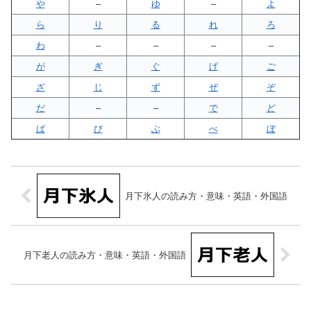
や
–
ゆ
–
よ
ら
り
る
れ
ろ
わ
–
–
–
–
が
ぎ
ぐ
げ
ご
ざ
じ
ず
ぜ
ぞ
だ
–
–
で
ど
ば
び
ぶ
べ
ぼ
月下氷人の読み方・意味・英語・外国語
月下老人の読み方・意味・英語・外国語