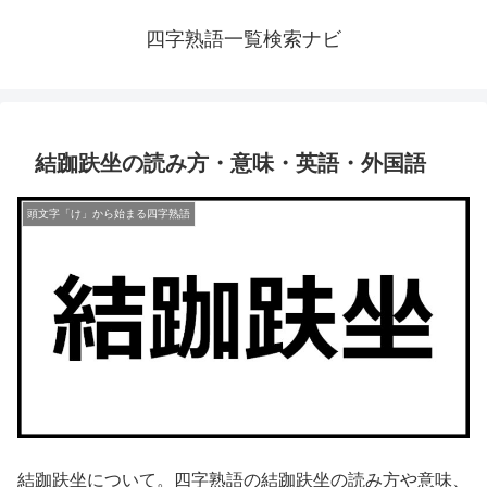
四字熟語一覧検索ナビ
結跏趺坐の読み方・意味・英語・外国語
頭文字「け」から始まる四字熟語
結跏趺坐について。四字熟語の結跏趺坐の読み方や意味、