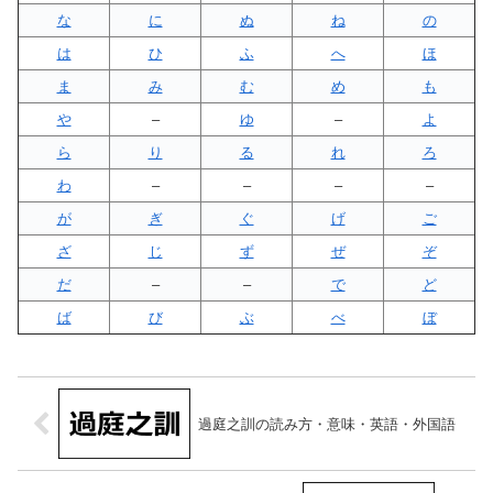
な
に
ぬ
ね
の
は
ひ
ふ
へ
ほ
ま
み
む
め
も
や
–
ゆ
–
よ
ら
り
る
れ
ろ
わ
–
–
–
–
が
ぎ
ぐ
げ
ご
ざ
じ
ず
ぜ
ぞ
だ
–
–
で
ど
ば
び
ぶ
べ
ぼ
過庭之訓の読み方・意味・英語・外国語