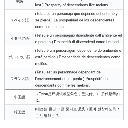
英語
lost.) Prosperity of descendants like melons.
(Tetsu es un personaje que depende del entorno y
スペイン語
se pierde). La prosperidad de los descendientes
como los melones.
(Tetsu è un personaggio dipendente dall’ambiente ed
イタリア語
è perduto.) Prosperità di discendenti come i meloni.
(Tetsu é um personagem dependente do ambiente e
ポルトガル語
está perdido.) Prosperidade de descendentes como
melões.
(Tetsu est un personnage dépendant de
フランス語
l’environnement et est perdu.) Prospérité des
descendants comme les melons.
（Tetsu是环境依赖型角色，已失传。） 后代繁华如
中国語
瓜。
(테츠는 환경 의존 문자로 瓜失.) 瓜이 번창하도록 자
韓国語
손 번영하는 것.