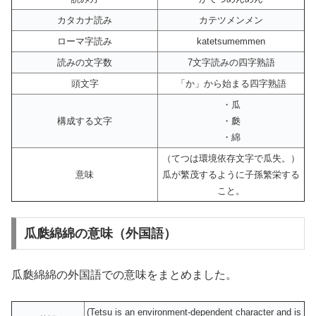
カタカナ読み
カテツメンメン
ローマ字読み
katetsumemmen
読みの文字数
7文字読みの四字熟語
頭文字
「か」から始まる四字熟語
・瓜
構成する文字
・瓞
・綿
（てつは環境依存文字で瓜失。）
意味
瓜が繁茂するように子孫繁栄する
こと。
瓜瓞綿綿の意味（外国語）
瓜瓞綿綿の外国語での意味をまとめました。
(Tetsu is an environment-dependent character and is