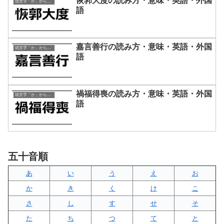
恢郭大度の読み方・意味・英語・外国
頭文字「か」から始まる四字熟語
語
嘉言善行の読み方・意味・英語・外国
頭文字「か」から始まる四字熟語
語
禍福得喪の読み方・意味・英語・外国
頭文字「か」から始まる四字熟語
語
五十音順
あ
い
う
え
お
か
き
く
け
こ
さ
し
す
せ
そ
た
ち
つ
て
と