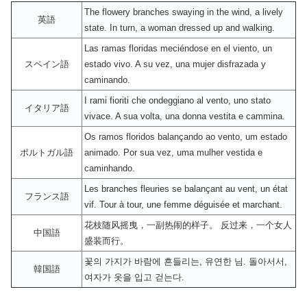
The flowery branches swaying in the wind, a lively
英語
state. In turn, a woman dressed up and walking.
Las ramas floridas meciéndose en el viento, un
スペイン語
estado vivo. A su vez, una mujer disfrazada y
caminando.
I rami fioriti che ondeggiano al vento, uno stato
イタリア語
vivace. A sua volta, una donna vestita e cammina.
Os ramos floridos balançando ao vento, um estado
ポルトガル語
animado. Por sua vez, uma mulher vestida e
caminhando.
Les branches fleuries se balançant au vent, un état
フランス語
vif. Tour à tour, une femme déguisée et marchant.
花枝随风摇曳，一副热闹的样子。 反过来，一个女人
中国語
盛装而行。
꽃의 가지가 바람에 흔들리는, 유연한 님. 돌아서서,
韓国語
여자가 옷을 입고 걷는다.