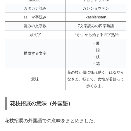
カタカナ読み
カシショウテン
ローマ字読み
kashishoten
読みの文字数
7文字読みの四字熟語
頭文字
「か」から始まる四字熟語
・展
・招
構成する文字
・枝
・花
花の枝が風に揺れ動く、はなやか
意味
なさま。転じて、女性が着飾って
歩くさま。
花枝招展の意味（外国語）
花枝招展の外国語での意味をまとめました。