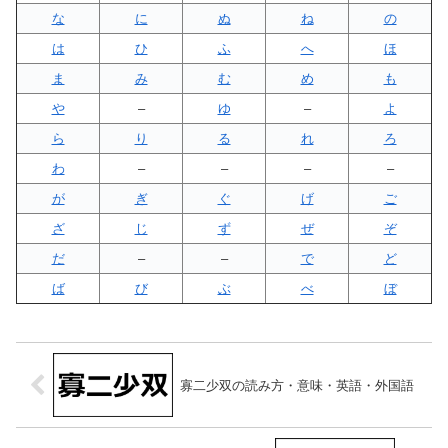
な
に
ぬ
ね
の
は
ひ
ふ
へ
ほ
ま
み
む
め
も
や
–
ゆ
–
よ
ら
り
る
れ
ろ
わ
–
–
–
–
が
ぎ
ぐ
げ
ご
ざ
じ
ず
ぜ
ぞ
だ
–
–
で
ど
ば
び
ぶ
べ
ぼ
寡二少双の読み方・意味・英語・外国語