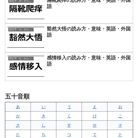
隔靴爬痒の読み方・意味・英語・外国
頭文字「か」から始まる四字熟語
語
豁然大悟の読み方・意味・英語・外国
頭文字「か」から始まる四字熟語
語
感情移入の読み方・意味・英語・外国
頭文字「か」から始まる四字熟語
語
五十音順
あ
い
う
え
お
か
き
く
け
こ
さ
し
す
せ
そ
た
ち
つ
て
と