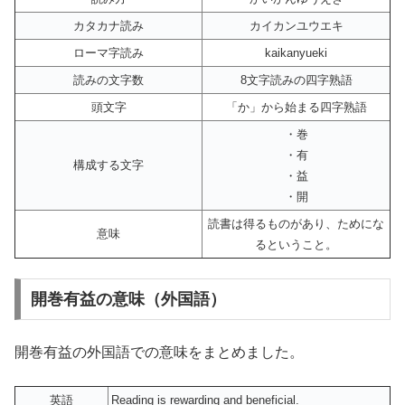
カタカナ読み
カイカンユウエキ
ローマ字読み
kaikanyueki
読みの文字数
8文字読みの四字熟語
頭文字
「か」から始まる四字熟語
・巻
・有
構成する文字
・益
・開
読書は得るものがあり、ためにな
意味
るということ。
開巻有益の意味（外国語）
開巻有益の外国語での意味をまとめました。
英語
Reading is rewarding and beneficial.