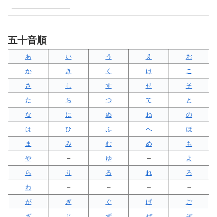
五十音順
あ
い
う
え
お
か
き
く
け
こ
さ
し
す
せ
そ
た
ち
つ
て
と
な
に
ぬ
ね
の
は
ひ
ふ
へ
ほ
ま
み
む
め
も
や
–
ゆ
–
よ
ら
り
る
れ
ろ
わ
–
–
–
–
が
ぎ
ぐ
げ
ご
ざ
じ
ず
ぜ
ぞ