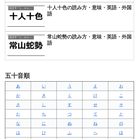
十人十色の読み方・意味・英語・外国
頭文字「じ」から始まる四字熟語
語
常山蛇勢の読み方・意味・英語・外国
頭文字「じ」から始まる四字熟語
語
五十音順
あ
い
う
え
お
か
き
く
け
こ
さ
し
す
せ
そ
た
ち
つ
て
と
な
に
ぬ
ね
の
は
ひ
ふ
へ
ほ