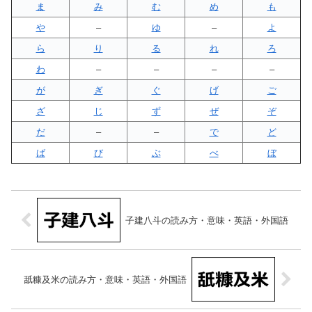
ま
み
む
め
も
や
–
ゆ
–
よ
ら
り
る
れ
ろ
わ
–
–
–
–
が
ぎ
ぐ
げ
ご
ざ
じ
ず
ぜ
ぞ
だ
–
–
で
ど
ば
び
ぶ
べ
ぼ
子建八斗の読み方・意味・英語・外国語
舐糠及米の読み方・意味・英語・外国語