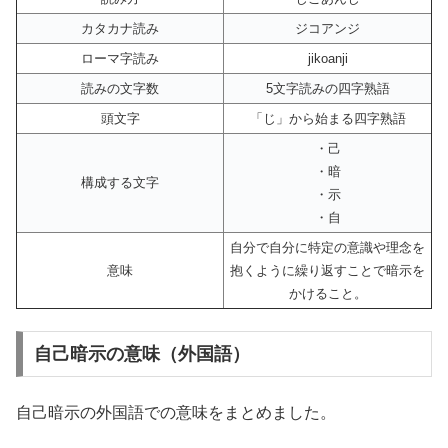
カタカナ読み
ジコアンジ
ローマ字読み
jikoanji
読みの文字数
5文字読みの四字熟語
頭文字
「じ」から始まる四字熟語
・己
・暗
構成する文字
・示
・自
自分で自分に特定の意識や理念を
意味
抱くように繰り返すことで暗示を
かけること。
自己暗示の意味（外国語）
自己暗示の外国語での意味をまとめました。